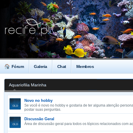
Fórum
Galeria
Chat
Membros
Aquariofilia Marinha
Novo no hobby
Se você é novo no hobby e gostaria de ter alguma atenção personal
postar suas perguntas.
Discussão Geral
Área de discussão geral para todos os tópicos relacionados com aq