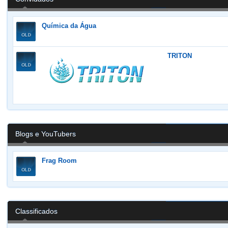
Química da Água
TRITON
Blogs e YouTubers
Frag Room
Classificados