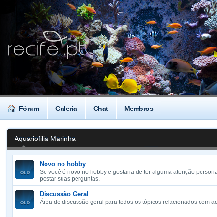
Fórum
Galeria
Chat
Membros
Aquariofilia Marinha
Novo no hobby
Se você é novo no hobby e gostaria de ter alguma atenção personal
postar suas perguntas.
Discussão Geral
Área de discussão geral para todos os tópicos relacionados com aq