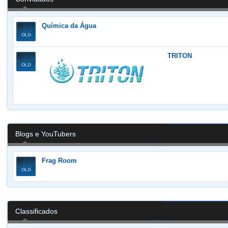
Química da Água
TRITON
Blogs e YouTubers
Frag Room
Classificados