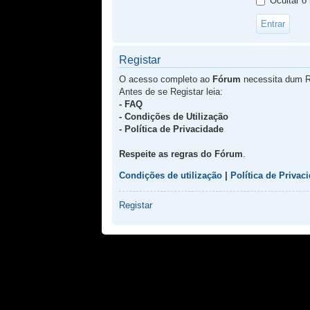
Ocultar o
Registar
O acesso completo ao
Fórum
necessita dum R
Antes de se Registar leia:
- FAQ
- Condições de Utilização
- Política de Privacidade
Respeite as regras do Fórum
.
Condições de utilização
|
Política de Privac
Registar