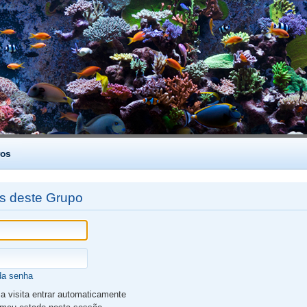
os
es deste Grupo
da senha
 visita entrar automaticamente