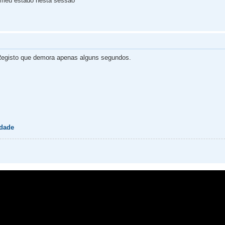
 meu estado nesta sessão
egisto que demora apenas alguns segundos.
idade