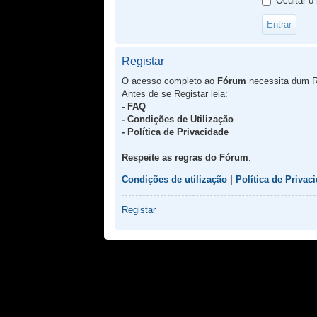
Ocultar o
Registar
O acesso completo ao
Fórum
necessita dum R
Antes de se Registar leia:
- FAQ
- Condições de Utilização
- Política de Privacidade
Respeite as regras do Fórum
.
Condições de utilização
|
Política de Privac
Registar