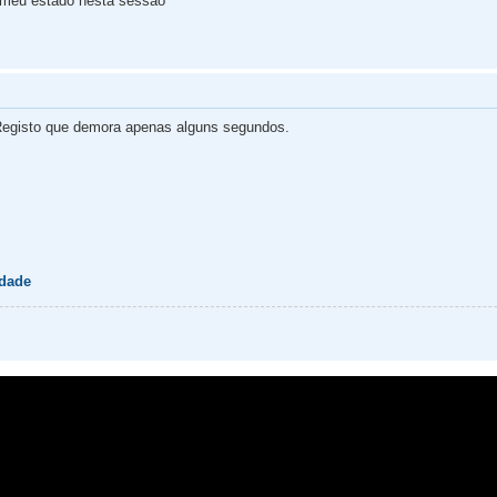
 meu estado nesta sessão
egisto que demora apenas alguns segundos.
idade