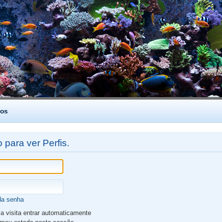
os
 para ver Perfis.
da senha
 visita entrar automaticamente