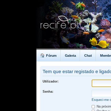
Fórum
Galeria
Chat
Membr
Tem que estar registado e ligado
Utilizador:
Senha:
Esqueci-me 
Na próxima