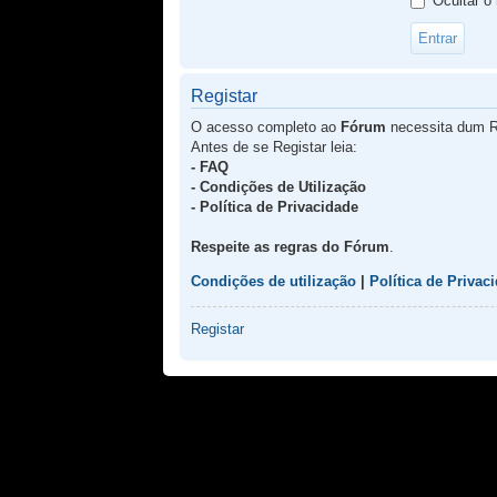
Ocultar o
Registar
O acesso completo ao
Fórum
necessita dum R
Antes de se Registar leia:
- FAQ
- Condições de Utilização
- Política de Privacidade
Respeite as regras do Fórum
.
Condições de utilização
|
Política de Privac
Registar