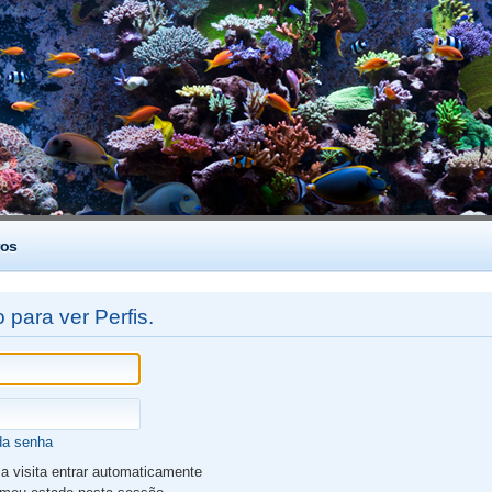
os
 para ver Perfis.
da senha
 visita entrar automaticamente