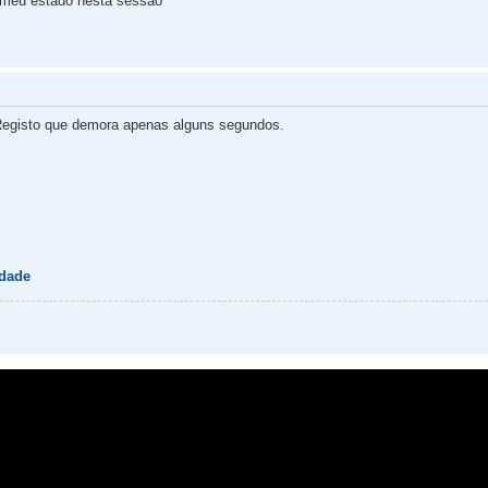
 meu estado nesta sessão
egisto que demora apenas alguns segundos.
idade