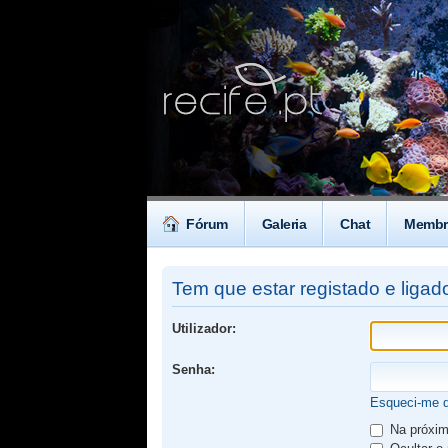
Fórum
Galeria
Chat
Membr
Tem que estar registado e ligado
Utilizador:
Senha:
Esqueci-me 
Na próxima