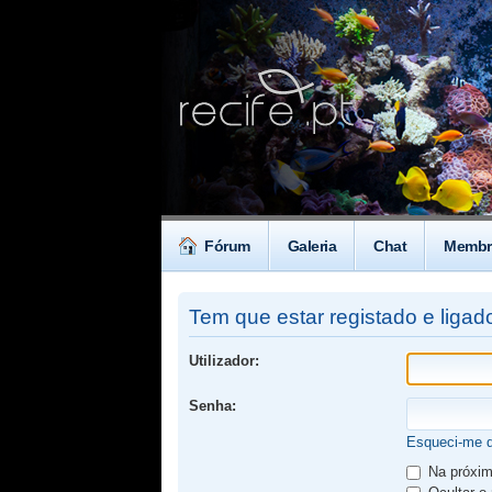
Fórum
Galeria
Chat
Membr
Tem que estar registado e ligado
Utilizador:
Senha:
Esqueci-me 
Na próxima