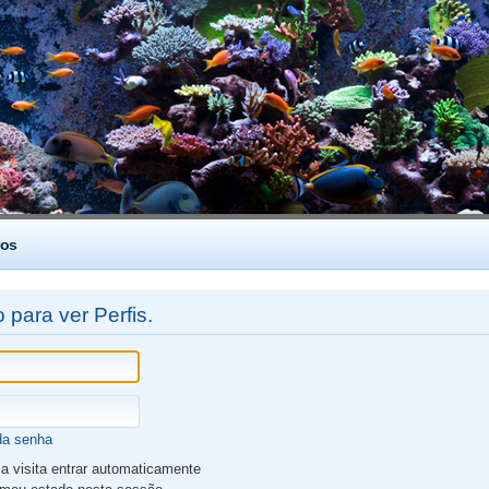
os
 para ver Perfis.
da senha
 visita entrar automaticamente