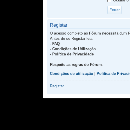
Ocultar o
Registar
O acesso completo ao
Fórum
necessita dum R
Antes de se Registar leia:
- FAQ
- Condições de Utilização
- Política de Privacidade
Respeite as regras do Fórum
.
Condições de utilização
|
Política de Privac
Registar