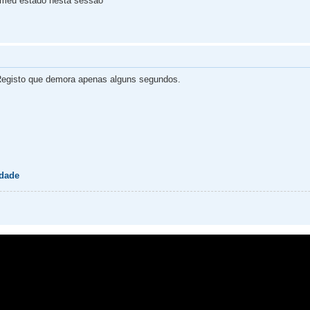
 meu estado nesta sessão
egisto que demora apenas alguns segundos.
idade