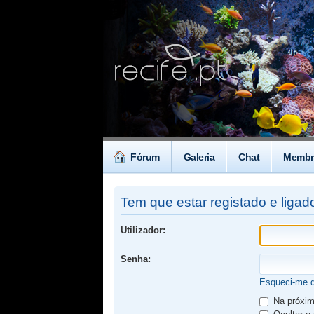
Fórum
Galeria
Chat
Membr
Tem que estar registado e ligado
Utilizador:
Senha:
Esqueci-me 
Na próxima