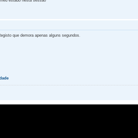
 meu estado nesta sessão
egisto que demora apenas alguns segundos.
idade