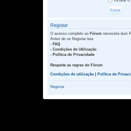
Ocultar o
Registar
O acesso completo ao
Fórum
necessita dum R
Antes de se Registar leia:
- FAQ
- Condições de Utilização
- Política de Privacidade
Respeite as regras do Fórum
.
Condições de utilização
|
Política de Privac
Registar