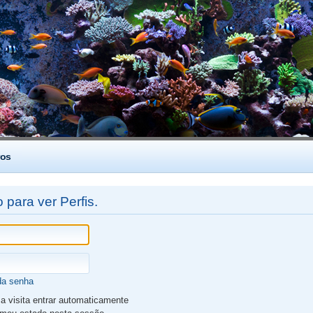
os
 para ver Perfis.
da senha
 visita entrar automaticamente