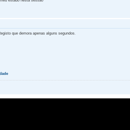
 meu estado nesta sessão
egisto que demora apenas alguns segundos.
idade