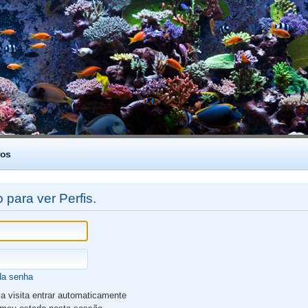
os
 para ver Perfis.
da senha
 visita entrar automaticamente