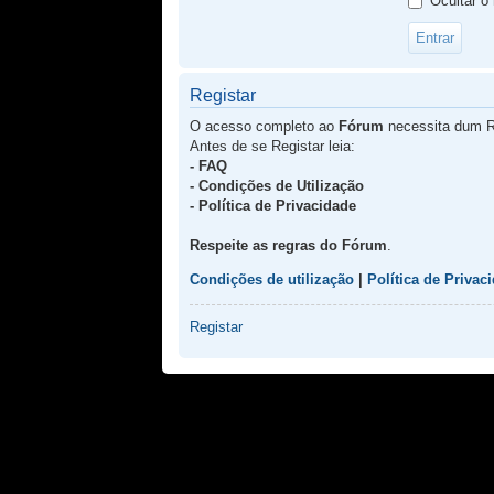
Ocultar o
Registar
O acesso completo ao
Fórum
necessita dum R
Antes de se Registar leia:
- FAQ
- Condições de Utilização
- Política de Privacidade
Respeite as regras do Fórum
.
Condições de utilização
|
Política de Privac
Registar