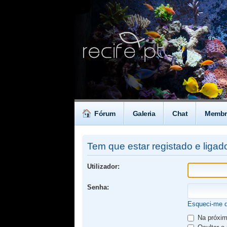
Fórum
Galeria
Chat
Membr
Tem que estar registado e ligado
Utilizador:
Senha:
Esqueci-me 
Na próxima