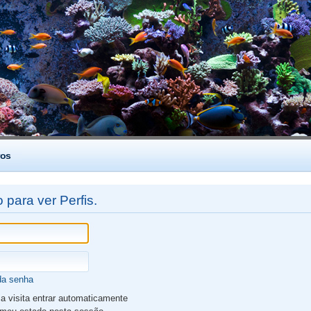
os
 para ver Perfis.
da senha
 visita entrar automaticamente