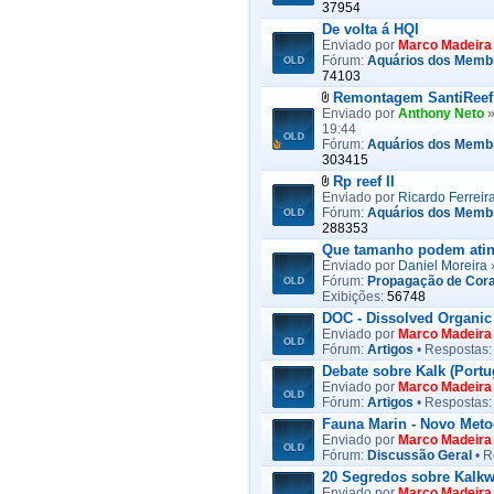
37954
De volta á HQI
Enviado por
Marco Madeira
Fórum:
Aquários dos Memb
74103
Remontagem SantiReef
Enviado por
Anthony Neto
»
19:44
Fórum:
Aquários dos Memb
303415
Rp reef II
Enviado por
Ricardo Ferreir
Fórum:
Aquários dos Memb
288353
Que tamanho podem ating
Enviado por
Daniel Moreira
»
Fórum:
Propagação de Cora
Exibições:
56748
DOC - Dissolved Organic
Enviado por
Marco Madeira
Fórum:
Artigos
• Respostas
Debate sobre Kalk (Portu
Enviado por
Marco Madeira
Fórum:
Artigos
• Respostas
Fauna Marin - Novo Meto
Enviado por
Marco Madeira
Fórum:
Discussão Geral
• R
20 Segredos sobre Kalk
Enviado por
Marco Madeira