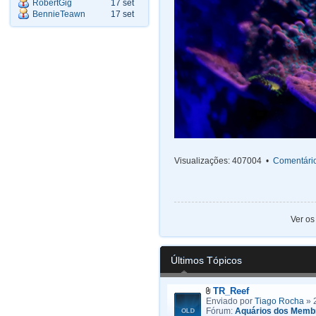
RobertGig
17 set
BennieTeawn
17 set
Visualizações: 407004 •
Comentário
Ver os
Últimos Tópicos
TR_Reef
Enviado por
Tiago Rocha
» 
Fórum:
Aquários dos Memb