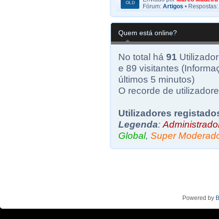
Fórum:
Artigos
• Respostas
Quem está online?
No total há
91
Utilizador
e 89 visitantes (Informa
últimos 5 minutos)
O recorde de utilizadore
Utilizadores registado
Legenda
:
Administrado
Global
,
Super Moderad
Powered by
B