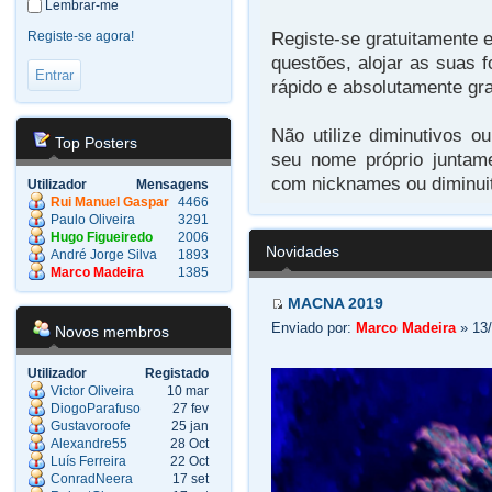
Lembrar-me
Registe-se gratuitamente e
Registe-se agora!
questões, alojar as suas f
rápido e absolutamente gra
Não utilize diminutivos o
Top Posters
seu nome próprio juntam
com nicknames ou diminuit
Utilizador
Mensagens
Rui Manuel Gaspar
4466
Paulo Oliveira
3291
Hugo Figueiredo
2006
Novidades
André Jorge Silva
1893
Marco Madeira
1385
MACNA 2019
Enviado por:
Marco Madeira
» 13/
Novos membros
Utilizador
Registado
Victor Oliveira
10 mar
DiogoParafuso
27 fev
Gustavoroofe
25 jan
Alexandre55
28 Oct
Luís Ferreira
22 Oct
ConradNeera
17 set