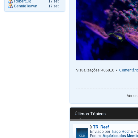
RobertGig
17 set
BennieTeawn
17 set
Visualizações: 406816 •
Comentário
Ver os
Últimos Tópicos
TR_Reef
Enviado por
Tiago Rocha
» 
Fórum:
Aquários dos Memb