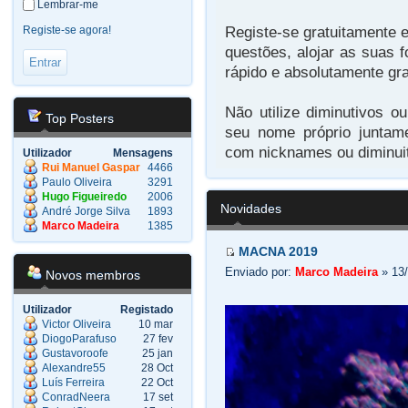
Lembrar-me
Registe-se gratuitamente e
Registe-se agora!
questões, alojar as suas f
rápido e absolutamente gra
Não utilize diminutivos o
Top Posters
seu nome próprio juntam
com nicknames ou diminuit
Utilizador
Mensagens
Rui Manuel Gaspar
4466
Paulo Oliveira
3291
Hugo Figueiredo
2006
Novidades
André Jorge Silva
1893
Marco Madeira
1385
MACNA 2019
Enviado por:
Marco Madeira
» 13/
Novos membros
Utilizador
Registado
Victor Oliveira
10 mar
DiogoParafuso
27 fev
Gustavoroofe
25 jan
Alexandre55
28 Oct
Luís Ferreira
22 Oct
ConradNeera
17 set