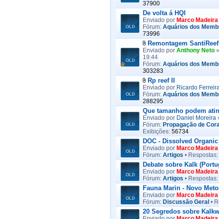
37900
De volta á HQI
Enviado por
Marco Madeira
Fórum:
Aquários dos Memb
73996
Remontagem SantiReef
Enviado por
Anthony Neto
»
19:44
Fórum:
Aquários dos Memb
303283
Rp reef II
Enviado por
Ricardo Ferreir
Fórum:
Aquários dos Memb
288295
Que tamanho podem ating
Enviado por
Daniel Moreira
»
Fórum:
Propagação de Cora
Exibições:
56734
DOC - Dissolved Organic
Enviado por
Marco Madeira
Fórum:
Artigos
• Respostas
Debate sobre Kalk (Portu
Enviado por
Marco Madeira
Fórum:
Artigos
• Respostas
Fauna Marin - Novo Meto
Enviado por
Marco Madeira
Fórum:
Discussão Geral
• R
20 Segredos sobre Kalk
Enviado por
Marco Madeira