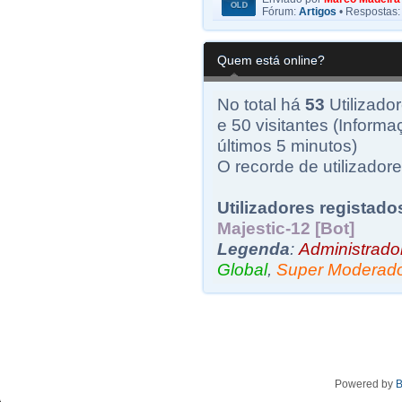
Fórum:
Artigos
• Respostas
Quem está online?
No total há
53
Utilizador
e 50 visitantes (Informa
últimos 5 minutos)
O recorde de utilizadore
Utilizadores registado
Majestic-12 [Bot]
Legenda
:
Administrado
Global
,
Super Moderad
Powered by
B