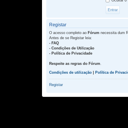
Ocultar o
Registar
O acesso completo ao
Fórum
necessita dum R
Antes de se Registar leia:
- FAQ
- Condições de Utilização
- Política de Privacidade
Respeite as regras do Fórum
.
Condições de utilização
|
Política de Privac
Registar