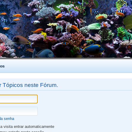
os
r Tópicos neste Fórum.
da senha
 visita entrar automaticamente