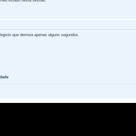
 meu estado nesta sessão
egisto que demora apenas alguns segundos.
idade