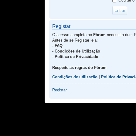
Ocultar o
Registar
O acesso completo ao
Fórum
necessita dum R
Antes de se Registar leia:
- FAQ
- Condições de Utilização
- Política de Privacidade
Respeite as regras do Fórum
.
Condições de utilização
|
Política de Privac
Registar