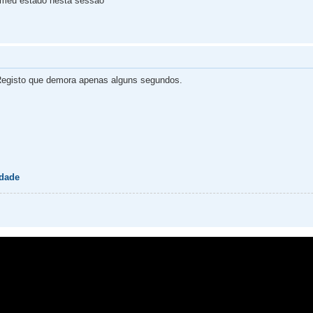
 meu estado nesta sessão
egisto que demora apenas alguns segundos.
idade