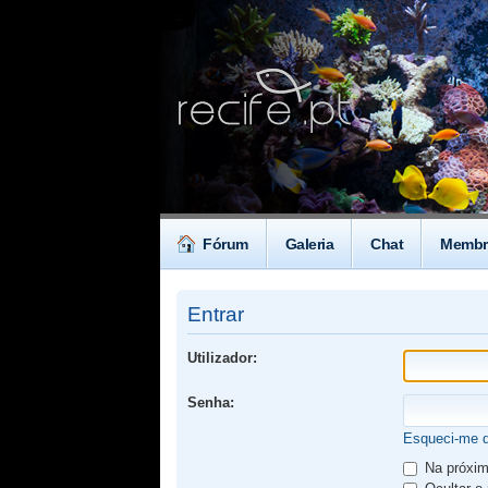
Fórum
Galeria
Chat
Membr
Entrar
Utilizador:
Senha:
Esqueci-me 
Na próxima