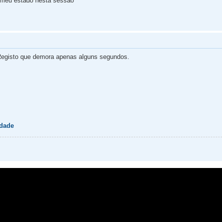
 meu estado nesta sessão
egisto que demora apenas alguns segundos.
idade