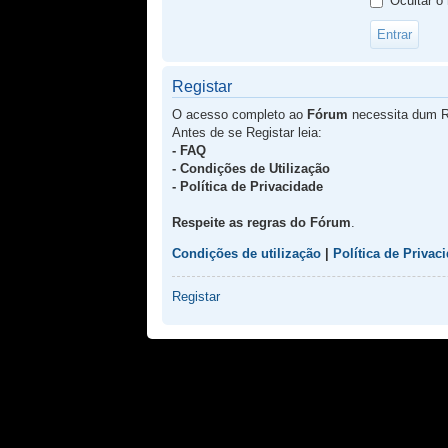
Ocultar o
Registar
O acesso completo ao
Fórum
necessita dum R
Antes de se Registar leia:
- FAQ
- Condições de Utilização
- Política de Privacidade
Respeite as regras do Fórum
.
Condições de utilização
|
Política de Privac
Registar