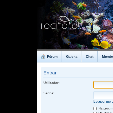
Fórum
Galeria
Chat
Membr
Entrar
Utilizador:
Senha:
Esqueci-me 
Na próxima