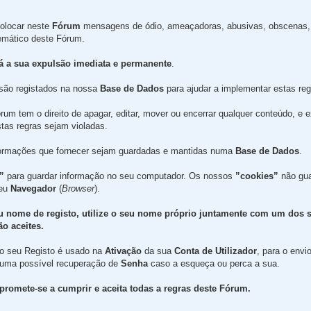
olocar neste
Fórum
mensagens de ódio, ameaçadoras, abusivas, obscenas, 
temático deste Fórum.
rá a sua expulsão imediata e permanente
.
são registados na nossa
Base de Dados
para ajudar a implementar estas reg
um tem o direito de apagar, editar, mover ou encerrar qualquer conteúdo, e 
tas regras sejam violadas.
formações que fornecer sejam guardadas e mantidas numa
Base de Dados
.
”
para guardar informação no seu computador. Os nossos
”cookies”
não gua
seu
Navegador
(
Browser
).
u nome de registo, utilize o seu nome próprio juntamente com um dos 
o aceites.
 no seu Registo é usado na
Ativação
da sua
Conta de Utilizador
, para o envi
 uma possível recuperação de
Senha
caso a esqueça ou perca a sua.
promete-se a cumprir e aceita todas a regras deste Fórum.