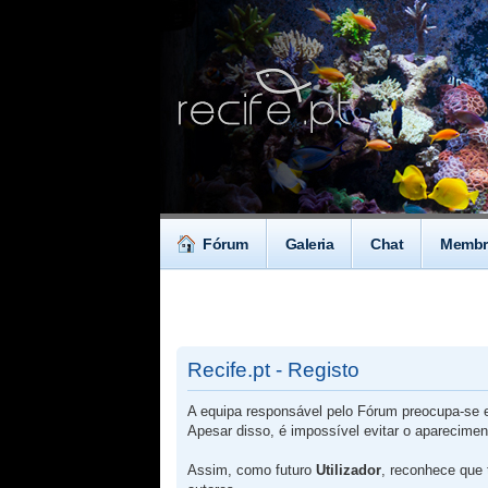
Fórum
Galeria
Chat
Membr
Recife.pt - Registo
A equipa responsável pelo Fórum preocupa-se em
Apesar disso, é impossível evitar o aparecime
Assim, como futuro
Utilizador
, reconhece que