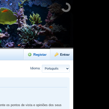
Registar
Entrar
Idioma:
te os pontos de vista e opiniões dos seus