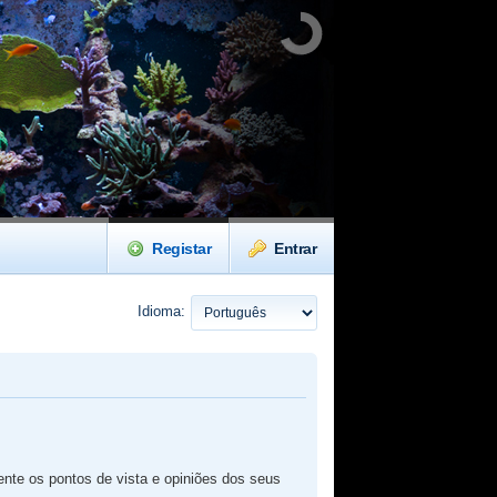
Registar
Entrar
Idioma:
te os pontos de vista e opiniões dos seus