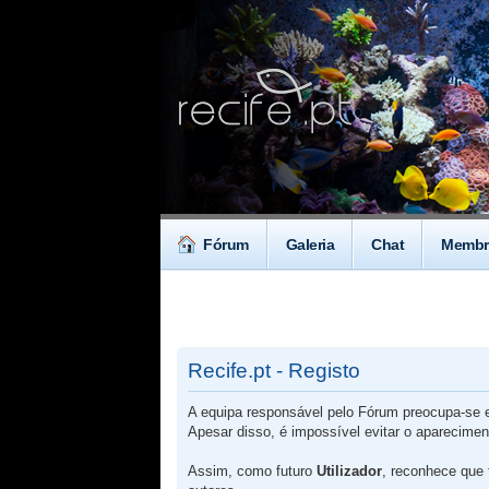
Fórum
Galeria
Chat
Membr
Recife.pt - Registo
A equipa responsável pelo Fórum preocupa-se em
Apesar disso, é impossível evitar o aparecime
Assim, como futuro
Utilizador
, reconhece que