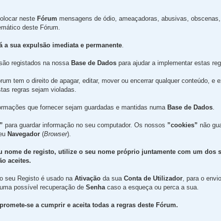
olocar neste
Fórum
mensagens de ódio, ameaçadoras, abusivas, obscenas, 
temático deste Fórum.
rá a sua expulsão imediata e permanente
.
são registados na nossa
Base de Dados
para ajudar a implementar estas reg
um tem o direito de apagar, editar, mover ou encerrar qualquer conteúdo, e 
tas regras sejam violadas.
formações que fornecer sejam guardadas e mantidas numa
Base de Dados
.
”
para guardar informação no seu computador. Os nossos
”cookies”
não gua
seu
Navegador
(
Browser
).
u nome de registo, utilize o seu nome próprio juntamente com um dos 
o aceites.
 no seu Registo é usado na
Ativação
da sua
Conta de Utilizador
, para o envi
 uma possível recuperação de
Senha
caso a esqueça ou perca a sua.
promete-se a cumprir e aceita todas a regras deste Fórum.