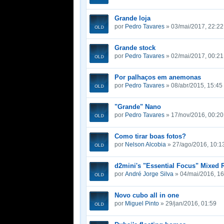
Grande loja
por
Pedro Tavares
» 03/mai/2017, 22:22
Grande stock
por
Pedro Tavares
» 02/mai/2017, 00:21
Por palhaços em anemonas
por
Pedro Tavares
» 08/abr/2015, 15:45
"Grande" Nano
por
Pedro Tavares
» 17/nov/2016, 00:20
Como tirar boas fotos?
por
Nelson Alcobia
» 27/ago/2016, 10:1
d2mini's "Essential Focus" Mixed 
por
André Jorge Silva
» 04/mai/2016, 16
Novo cubo all in one
por
Miguel Pinto
» 29/jan/2016, 01:59