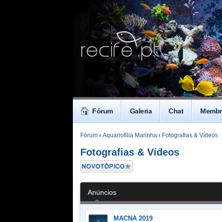
Fórum
Galeria
Chat
Membr
Fórum
‹
Aquariofilia Marinha
‹
Fotografias & Vídeos
Fotografias & Vídeos
Criar um novo
Tópico
Anúncios
MACNA 2019