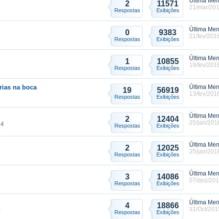
Última Me
2
11571
21/mar/201
Respostas
Exibições
Última Me
0
9383
21/fev/201
Respostas
Exibições
Última Me
1
10855
19/fev/201
Respostas
Exibições
ias na boca
Última Me
19
56919
13/fev/201
Respostas
Exibições
Última Me
2
12404
25/jan/201
24
Respostas
Exibições
Última Me
2
12025
25/jan/201
Respostas
Exibições
Última Me
3
14086
07/dez/201
Respostas
Exibições
Última Me
4
18866
31/Oct/201
0
Respostas
Exibições