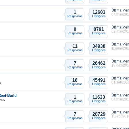
Última Me
1
12603
04/mai/201
Respostas
Exibições
Última Me
0
8791
02/mai/201
Respostas
Exibições
Última Me
11
34938
11/mar/201
Respostas
Exibições
Última Me
7
26462
18/dez/201
Respostas
Exibições
Última Me
16
45491
01/set/201
3
Respostas
Exibições
Reef Build
Última Me
1
11630
04/mai/201
:46
Respostas
Exibições
Última Me
7
28729
15/abr/201
Respostas
Exibições