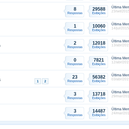
Última Me
8
29588
23/set/201
7
Respostas
Exibições
Última Me
1
10060
14/jul/2015
Respostas
Exibições
Última Me
2
12018
13/abr/201
0
Respostas
Exibições
Última Me
0
7821
12/abr/201
Respostas
Exibições
Última Me
23
56382
03/abr/201
5
Respostas
Exibições
1
2
Última Me
3
13718
29/mar/201
Respostas
Exibições
Última Me
3
14487
24/mar/201
Respostas
Exibições