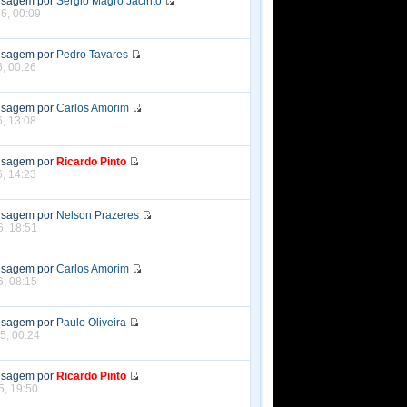
nsagem por
Sergio Magro Jacinto
6, 00:09
nsagem por
Pedro Tavares
6, 00:26
nsagem por
Carlos Amorim
6, 13:08
nsagem por
Ricardo Pinto
6, 14:23
nsagem por
Nelson Prazeres
6, 18:51
nsagem por
Carlos Amorim
6, 08:15
nsagem por
Paulo Oliveira
5, 00:24
nsagem por
Ricardo Pinto
5, 19:50