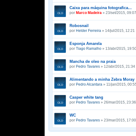
Caixa para máquina fotografica...
por
Marco Madeira
» 23/set/2015, 09:0
Robosnail
por
Helder Ferreira
» 14/jul/2015, 12:21
Esponja Amarela
por
Tiago Ramalho
» 13/abr/2015, 19:5
Mancha de oleo na praia
por
Pedro Tavares
» 12/abr/2015, 21:34
Alimentando a minha Zebra Moray
por
Pedro Alcantara
» 11/jan/2015, 00:5
Casper white tang
por
Pedro Tavares
» 26/mar/2015, 23:36
WC
por
Pedro Tavares
» 23/mar/2015, 17:00