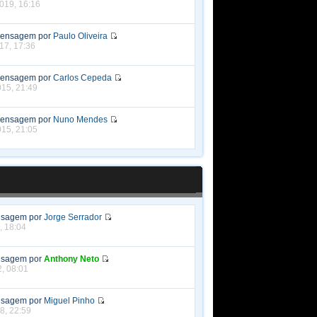
019, 16:16
Mensagem por
Paulo Oliveira
017, 17:36
Mensagem por
Carlos Cepeda
015, 21:49
Mensagem por
Nuno Mendes
015, 21:05
nsagem por
Jorge Serrador
, 18:04
nsagem por
Anthony Neto
2, 08:01
nsagem por
Miguel Pinho
8, 22:59