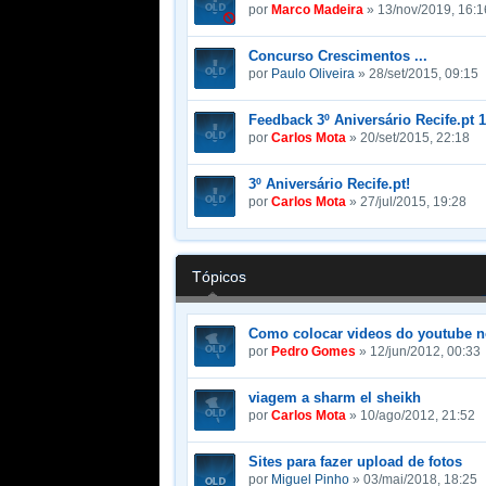
por
Marco Madeira
» 13/nov/2019, 16:1
Concurso Crescimentos ...
por
Paulo Oliveira
» 28/set/2015, 09:15
Feedback 3º Aniversário Recife.pt 
por
Carlos Mota
» 20/set/2015, 22:18
3º Aniversário Recife.pt!
por
Carlos Mota
» 27/jul/2015, 19:28
Tópicos
Como colocar videos do youtube 
por
Pedro Gomes
» 12/jun/2012, 00:33
viagem a sharm el sheikh
por
Carlos Mota
» 10/ago/2012, 21:52
Sites para fazer upload de fotos
por
Miguel Pinho
» 03/mai/2018, 18:25