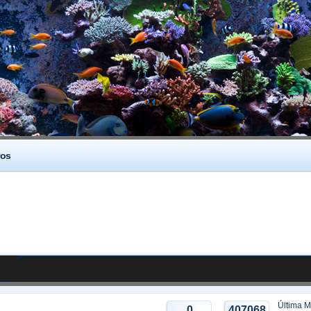
os
Última 
0
407068