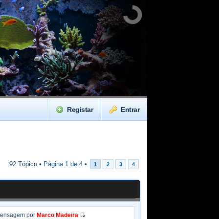
Registar
Entrar
92 Tópico •
Página
1
de
4
•
1
2
3
4
Mensagem por
Marco Madeira