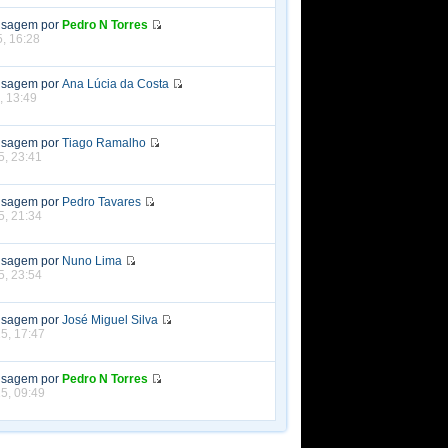
nsagem por
Pedro N Torres
5, 16:28
nsagem por
Ana Lúcia da Costa
, 13:49
nsagem por
Tiago Ramalho
5, 23:41
nsagem por
Pedro Tavares
5, 21:34
nsagem por
Nuno Lima
5, 23:54
nsagem por
José Miguel Silva
5, 17:47
nsagem por
Pedro N Torres
5, 09:49