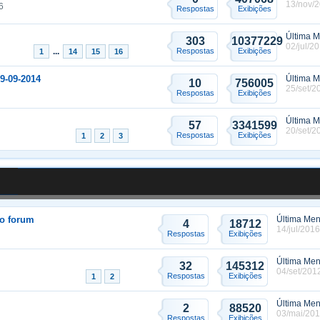
13/nov/2
6
Respostas
Exibições
Última 
303
10377229
02/jul/2
...
Respostas
Exibições
1
14
15
16
19-09-2014
Última 
10
756005
25/set/2
Respostas
Exibições
Última 
57
3341599
20/set/2
Respostas
Exibições
1
2
3
no forum
Última Me
4
18712
14/jul/2016
Respostas
Exibições
Última Me
32
145312
04/set/201
Respostas
Exibições
1
2
Última Me
2
88520
03/mai/201
Respostas
Exibições