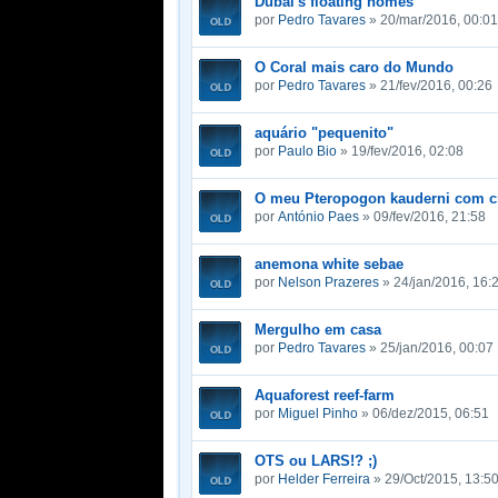
Dubai's floating homes
por
Pedro Tavares
» 20/mar/2016, 00:01
O Coral mais caro do Mundo
por
Pedro Tavares
» 21/fev/2016, 00:26
aquário "pequenito"
por
Paulo Bio
» 19/fev/2016, 02:08
O meu Pteropogon kauderni com cr
por
António Paes
» 09/fev/2016, 21:58
anemona white sebae
por
Nelson Prazeres
» 24/jan/2016, 16:
Mergulho em casa
por
Pedro Tavares
» 25/jan/2016, 00:07
Aquaforest reef-farm
por
Miguel Pinho
» 06/dez/2015, 06:51
OTS ou LARS!? ;)
por
Helder Ferreira
» 29/Oct/2015, 13:5