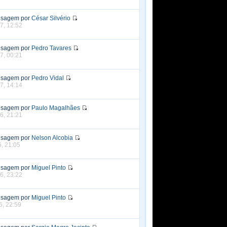
nsagem por
César Silvério
7, 12:52
nsagem por
Pedro Tavares
7, 00:21
nsagem por
Pedro Vidal
7, 14:14
nsagem por
Paulo Magalhães
6, 21:21
nsagem por
Nelson Alcobia
6, 21:05
nsagem por
Miguel Pinto
6, 23:22
nsagem por
Miguel Pinto
6, 22:59