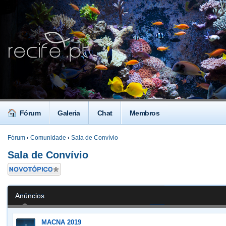
Fórum
Galeria
Chat
Membros
Fórum
‹
Comunidade
‹
Sala de Convívio
Sala de Convívio
Criar um novo
Tópico
Anúncios
MACNA 2019