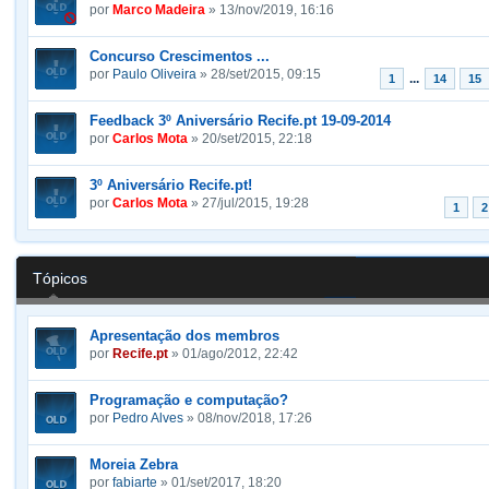
por
Marco Madeira
» 13/nov/2019, 16:16
Concurso Crescimentos ...
por
Paulo Oliveira
» 28/set/2015, 09:15
...
1
14
15
Feedback 3º Aniversário Recife.pt 19-09-2014
por
Carlos Mota
» 20/set/2015, 22:18
3º Aniversário Recife.pt!
por
Carlos Mota
» 27/jul/2015, 19:28
1
2
Tópicos
Apresentação dos membros
por
Recife.pt
» 01/ago/2012, 22:42
Programação e computação?
por
Pedro Alves
» 08/nov/2018, 17:26
Moreia Zebra
por
fabiarte
» 01/set/2017, 18:20