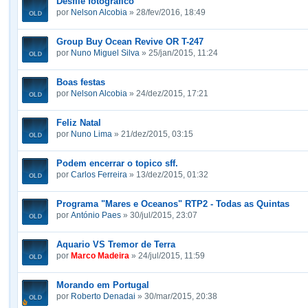
Desfile fotográfico
por
Nelson Alcobia
» 28/fev/2016, 18:49
Group Buy Ocean Revive OR T-247
por
Nuno Miguel Silva
» 25/jan/2015, 11:24
Boas festas
por
Nelson Alcobia
» 24/dez/2015, 17:21
Feliz Natal
por
Nuno Lima
» 21/dez/2015, 03:15
Podem encerrar o topico sff.
por
Carlos Ferreira
» 13/dez/2015, 01:32
Programa "Mares e Oceanos" RTP2 - Todas as Quintas
por
António Paes
» 30/jul/2015, 23:07
Aquario VS Tremor de Terra
por
Marco Madeira
» 24/jul/2015, 11:59
Morando em Portugal
por
Roberto Denadai
» 30/mar/2015, 20:38