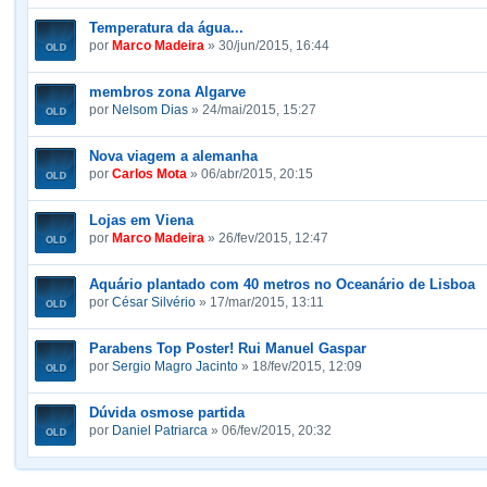
Temperatura da água...
por
Marco Madeira
» 30/jun/2015, 16:44
membros zona Algarve
por
Nelsom Dias
» 24/mai/2015, 15:27
Nova viagem a alemanha
por
Carlos Mota
» 06/abr/2015, 20:15
Lojas em Viena
por
Marco Madeira
» 26/fev/2015, 12:47
Aquário plantado com 40 metros no Oceanário de Lisboa
por
César Silvério
» 17/mar/2015, 13:11
Parabens Top Poster! Rui Manuel Gaspar
por
Sergio Magro Jacinto
» 18/fev/2015, 12:09
Dúvida osmose partida
por
Daniel Patriarca
» 06/fev/2015, 20:32