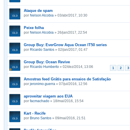
Ataque de spam
por
Nelson Alcobia
» 03/abr/2017, 10:30
Peixe folha
por
Nelson Alcobia
» 26/jan/2017, 22:54
Group Buy: EverGrow Aqua Ocean IT50 series
por
Ricardo Santos
» 02/jan/2017, 01:47
Group Buy: Ocean Revive
por
Ricardo Humberto
» 02/dez/2014, 13:06
1
2
3
Amostras feed Grátis para ensaios de Satisfação
por
jeronimo.guerra
» 07/jul/2016, 12:56
aproveitar viagem aos EUA
por
facmachado
» 18/mai/2016, 15:54
Kart - Recife
por
Bruno Santos
» 09/mai/2016, 21:51