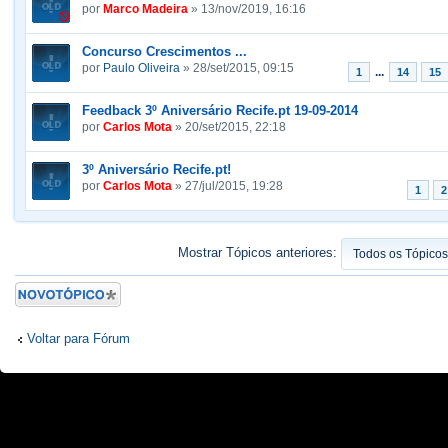
por
Marco Madeira
» 13/nov/2019, 16:16
Concurso Crescimentos ...
por
Paulo Oliveira
» 28/set/2015, 09:15
...
1
14
15
Feedback 3º Aniversário Recife.pt 19-09-2014
por
Carlos Mota
» 20/set/2015, 22:18
3º Aniversário Recife.pt!
por
Carlos Mota
» 27/jul/2015, 19:28
1
2
Mostrar Tópicos anteriores:
Criar um novo
Tópico
Voltar para Fórum