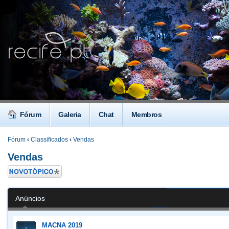
Fórum
Galeria
Chat
Membros
Fórum
‹
Classificados
‹
Vendas
Vendas
Criar um novo
Tópico
Anúncios
MACNA 2019