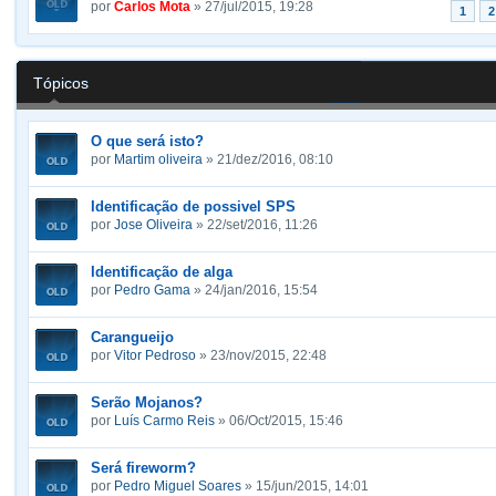
por
Carlos Mota
» 27/jul/2015, 19:28
1
2
Tópicos
O que será isto?
por
Martim oliveira
» 21/dez/2016, 08:10
Identificação de possivel SPS
por
Jose Oliveira
» 22/set/2016, 11:26
Identificação de alga
por
Pedro Gama
» 24/jan/2016, 15:54
Carangueijo
por
Vitor Pedroso
» 23/nov/2015, 22:48
Serão Mojanos?
por
Luís Carmo Reis
» 06/Oct/2015, 15:46
Será fireworm?
por
Pedro Miguel Soares
» 15/jun/2015, 14:01