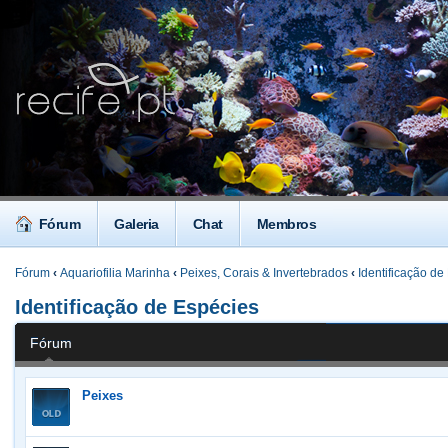
Fórum
Galeria
Chat
Membros
Fórum
‹
Aquariofilia Marinha
‹
Peixes, Corais & Invertebrados
‹
Identificação de
Identificação de Espécies
Fórum
Peixes