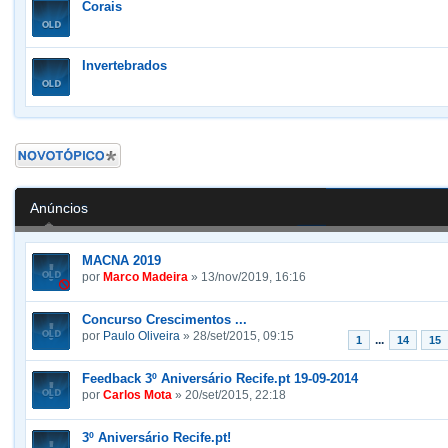
Corais
Invertebrados
Criar um novo
Tópico
Anúncios
MACNA 2019
por
Marco Madeira
» 13/nov/2019, 16:16
Concurso Crescimentos ...
por
Paulo Oliveira
» 28/set/2015, 09:15
...
1
14
15
Feedback 3º Aniversário Recife.pt 19-09-2014
por
Carlos Mota
» 20/set/2015, 22:18
3º Aniversário Recife.pt!