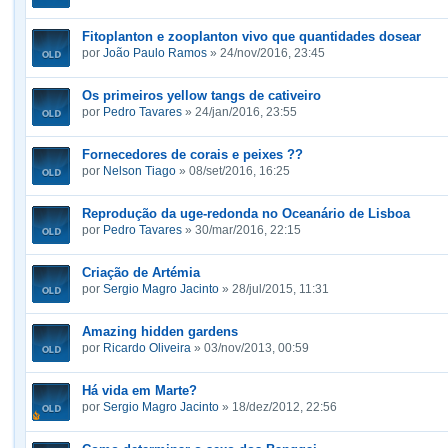
Fitoplanton e zooplanton vivo que quantidades dosear
por
João Paulo Ramos
» 24/nov/2016, 23:45
Os primeiros yellow tangs de cativeiro
por
Pedro Tavares
» 24/jan/2016, 23:55
Fornecedores de corais e peixes ??
por
Nelson Tiago
» 08/set/2016, 16:25
Reprodução da uge-redonda no Oceanário de Lisboa
por
Pedro Tavares
» 30/mar/2016, 22:15
Criação de Artémia
por
Sergio Magro Jacinto
» 28/jul/2015, 11:31
Amazing hidden gardens
por
Ricardo Oliveira
» 03/nov/2013, 00:59
Há vida em Marte?
por
Sergio Magro Jacinto
» 18/dez/2012, 22:56