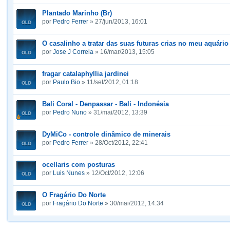
Plantado Marinho (Br)
por
Pedro Ferrer
» 27/jun/2013, 16:01
O casalinho a tratar das suas futuras crias no meu aquário
por
Jose J Correia
» 16/mar/2013, 15:05
fragar catalaphyllia jardinei
por
Paulo Bio
» 11/set/2012, 01:18
Bali Coral - Denpassar - Bali - Indonésia
por
Pedro Nuno
» 31/mai/2012, 13:39
DyMiCo - controle dinâmico de minerais
por
Pedro Ferrer
» 28/Oct/2012, 22:41
ocellaris com posturas
por
Luis Nunes
» 12/Oct/2012, 12:06
O Fragário Do Norte
por
Fragário Do Norte
» 30/mai/2012, 14:34