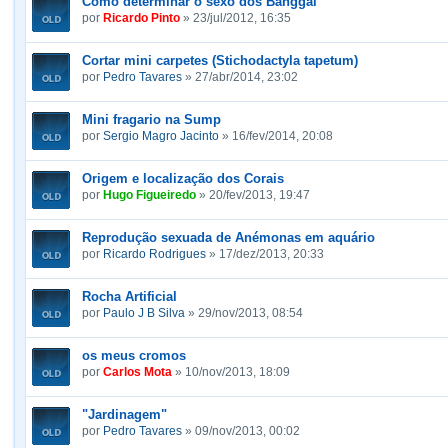
Como determinar o sexo dos Banggai
por
Ricardo Pinto
» 23/jul/2012, 16:35
Cortar mini carpetes (Stichodactyla tapetum)
por
Pedro Tavares
» 27/abr/2014, 23:02
Mini fragario na Sump
por
Sergio Magro Jacinto
» 16/fev/2014, 20:08
Origem e localização dos Corais
por
Hugo Figueiredo
» 20/fev/2013, 19:47
Reprodução sexuada de Anémonas em aquário
por
Ricardo Rodrigues
» 17/dez/2013, 20:33
Rocha Artificial
por
Paulo J B Silva
» 29/nov/2013, 08:54
os meus cromos
por
Carlos Mota
» 10/nov/2013, 18:09
"Jardinagem"
por
Pedro Tavares
» 09/nov/2013, 00:02