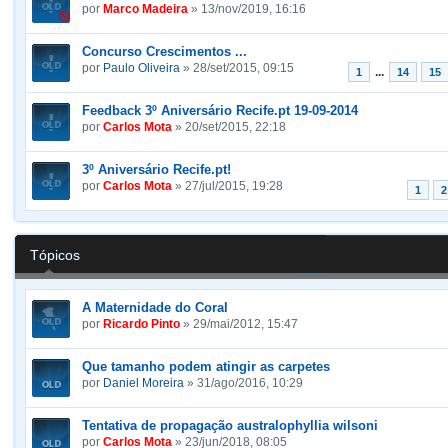
por
Marco Madeira
» 13/nov/2019, 16:16
Concurso Crescimentos ...
por
Paulo Oliveira
» 28/set/2015, 09:15
...
1
14
15
Feedback 3º Aniversário Recife.pt 19-09-2014
por
Carlos Mota
» 20/set/2015, 22:18
3º Aniversário Recife.pt!
por
Carlos Mota
» 27/jul/2015, 19:28
1
2
Tópicos
A Maternidade do Coral
por
Ricardo Pinto
» 29/mai/2012, 15:47
Que tamanho podem atingir as carpetes
por
Daniel Moreira
» 31/ago/2016, 10:29
Tentativa de propagação australophyllia wilsoni
por
Carlos Mota
» 23/jun/2018, 08:05