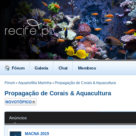
Fórum
Galeria
Chat
Membros
Fórum
‹
Aquariofilia Marinha
‹
Propagação de Corais & Aquacultura
Propagação de Corais & Aquacultura
Criar um novo
Tópico
Anúncios
MACNA 2019