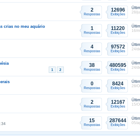
Últi
2
12696
28/j
Respostas
Exibições
ras crias no meu aquário
Últi
1
11220
16/m
Respostas
Exibições
Últi
4
97572
24/d
Respostas
Exibições
nésia
Últi
38
480595
24/d
Respostas
Exibições
1
2
erais
Últi
0
8424
28/O
Respostas
Exibições
Últi
2
12167
15/O
Respostas
Exibições
Últi
15
287644
05/a
4:34
Respostas
Exibições