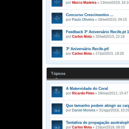
por
Marco Madeira
» 13/nov/2019, 16:1
Concurso Crescimentos ...
por
Paulo Oliveira
» 28/set/2015, 09:15
Feedback 3º Aniversário Recife.pt 
por
Carlos Mota
» 20/set/2015, 22:18
3º Aniversário Recife.pt!
por
Carlos Mota
» 27/jul/2015, 19:28
Tópicos
A Maternidade do Coral
por
Ricardo Pinto
» 29/mai/2012, 15:47
Que tamanho podem atingir as car
por
Daniel Moreira
» 31/ago/2016, 10:2
Tentativa de propagação australoph
por
Carlos Mota
» 23/jun/2018, 08:05