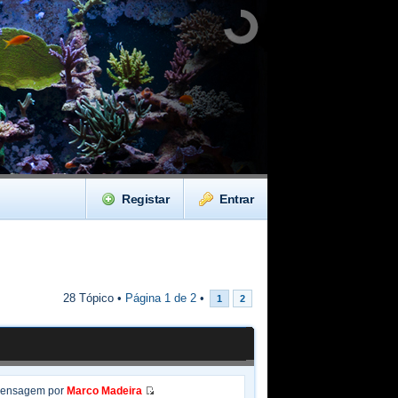
Registar
Entrar
28 Tópico •
Página
1
de
2
•
1
2
Mensagem por
Marco Madeira