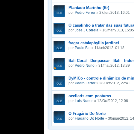
Plantado Marinho (Br)
por
Pedro Ferrer
» 27/jun/2013, 16:01
O casalinho a tratar das suas futu
por
Jose J Correia
» 16/mar/2013, 15:05
fragar catalaphyllia jardinei
por
Paulo Bio
» 11/set/2012, 01:18
Bali Coral - Denpassar - Bali - Indo
por
Pedro Nuno
» 31/mai/2012, 13:39
DyMiCo - controle dinâmico de min
por
Pedro Ferrer
» 28/Oct/2012, 22:41
ocellaris com posturas
por
Luis Nunes
» 12/Oct/2012, 12:06
O Fragário Do Norte
por
Fragário Do Norte
» 30/mai/2012, 1