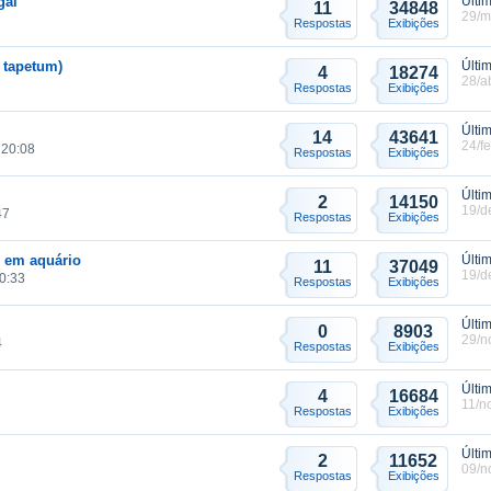
gai
Últi
11
34848
29/m
Respostas
Exibições
a tapetum)
Últi
4
18274
28/a
Respostas
Exibições
Últi
14
43641
24/f
 20:08
Respostas
Exibições
Últi
2
14150
19/d
47
Respostas
Exibições
 em aquário
Últi
11
37049
19/d
0:33
Respostas
Exibições
Últi
0
8903
29/n
4
Respostas
Exibições
Últi
4
16684
11/n
Respostas
Exibições
Últi
2
11652
09/n
Respostas
Exibições