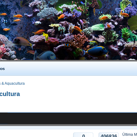
os
 & Aquacultura
cultura
Última 
0
406836