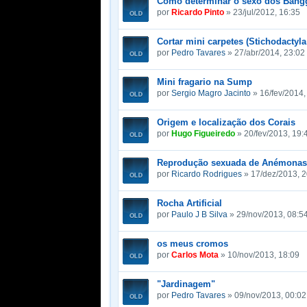
Como determinar o sexo dos Bang
por
Ricardo Pinto
» 23/jul/2012, 16:35
Cortar mini carpetes (Stichodactyl
por
Pedro Tavares
» 27/abr/2014, 23:02
Mini fragario na Sump
por
Sergio Magro Jacinto
» 16/fev/2014,
Origem e localização dos Corais
por
Hugo Figueiredo
» 20/fev/2013, 19:
Reprodução sexuada de Anémonas
por
Ricardo Rodrigues
» 17/dez/2013, 2
Rocha Artificial
por
Paulo J B Silva
» 29/nov/2013, 08:5
os meus cromos
por
Carlos Mota
» 10/nov/2013, 18:09
"Jardinagem"
por
Pedro Tavares
» 09/nov/2013, 00:02