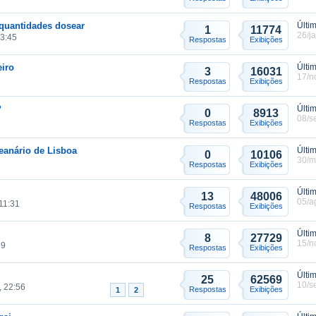
 quantidades dosear
Últi
1
11774
26/j
23:45
Respostas
Exibições
eiro
Últi
3
16031
17/n
Respostas
Exibições
?
Últi
0
8913
08/s
Respostas
Exibições
anário de Lisboa
Últi
0
10106
30/m
Respostas
Exibições
Últi
13
48006
05/a
 11:31
Respostas
Exibições
Últi
8
27729
15/n
59
Respostas
Exibições
Últi
25
62569
10/s
, 22:56
Respostas
Exibições
1
2