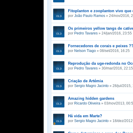
Fitoplanton e zooplanton vivo que
por
João Paulo Ramos
» 24/nov/2016, 
Os primeiros yellow tangs de cativ
por
Pedro Tavares
» 24/jan/2016, 23:55
Fornecedores de corais e peixes ?
por
Nelson Tiago
» 08/set/2016, 16:25
Reprodução da uge-redonda no Oce
por
Pedro Tavares
» 30/mar/2016, 22:15
Criação de Artémia
por
Sergio Magro Jacinto
» 28/jul/2015,
Amazing hidden gardens
por
Ricardo Oliveira
» 03/nov/2013, 00:
Há vida em Marte?
por
Sergio Magro Jacinto
» 18/dez/2012