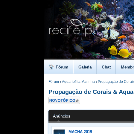
Fórum
Galeria
Chat
Membr
Fórum
‹
Aquariofilia Marinha
‹
Propagação de Corais
Propagação de Corais & Aqua
Criar um novo
Tópico
Anúncios
MACNA 2019