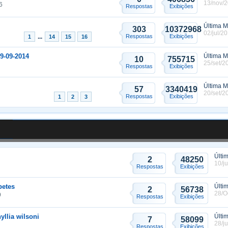
13/nov/2
6
Respostas
Exibições
Última 
303
10372968
02/jul/2
...
Respostas
Exibições
1
14
15
16
19-09-2014
Última 
10
755715
25/set/2
Respostas
Exibições
Última 
57
3340419
20/set/2
Respostas
Exibições
1
2
3
Últi
2
48250
10/j
Respostas
Exibições
petes
Últi
2
56738
28/O
9
Respostas
Exibições
yllia wilsoni
Últi
7
58099
28/j
Respostas
Exibições