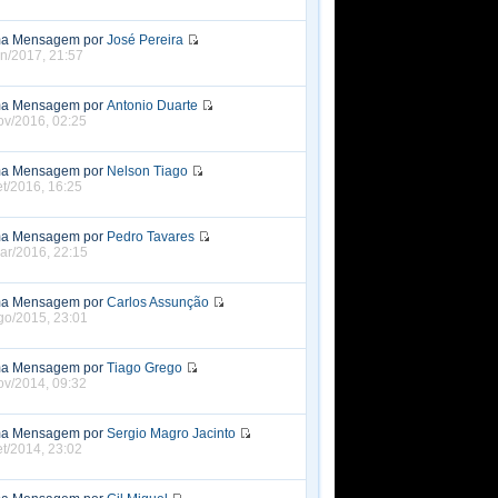
ma Mensagem por
José Pereira
an/2017, 21:57
ma Mensagem por
Antonio Duarte
ov/2016, 02:25
ma Mensagem por
Nelson Tiago
et/2016, 16:25
ma Mensagem por
Pedro Tavares
ar/2016, 22:15
ma Mensagem por
Carlos Assunção
go/2015, 23:01
ma Mensagem por
Tiago Grego
ov/2014, 09:32
ma Mensagem por
Sergio Magro Jacinto
et/2014, 23:02