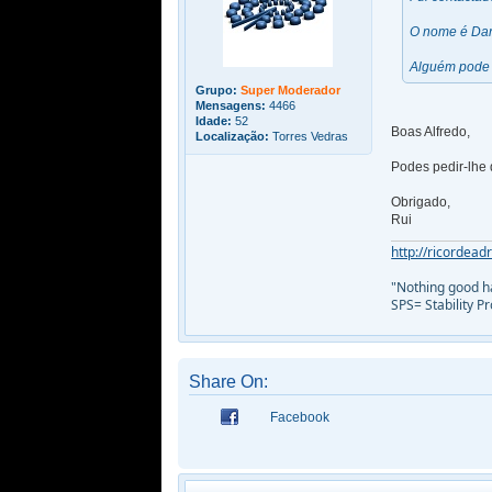
O nome é Dani
Alguém pode 
Grupo:
Super Moderador
Mensagens:
4466
Idade:
52
Boas Alfredo,
Localização:
Torres Vedras
Podes pedir-lhe
Obrigado,
Rui
http://ricordead
"Nothing good ha
SPS= Stability 
Share On:
Facebook