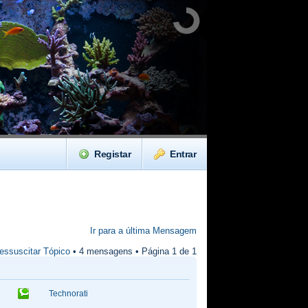
Registar
Entrar
Ir para a última Mensagem
essuscitar Tópico
• 4 mensagens • Página
1
de
1
Technorati