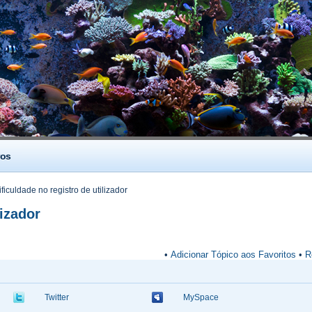
os
ficuldade no registro de utilizador
lizador
•
Adicionar Tópico aos Favoritos
•
R
Twitter
MySpace