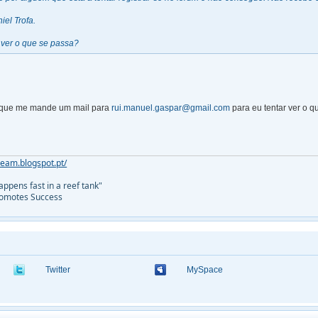
el Trofa.
ver o que se passa?
 que me mande um mail para
rui.manuel.gaspar@gmail.com
para eu tentar ver o 
ream.blogspot.pt/
ppens fast in a reef tank"
Promotes Success
Twitter
MySpace