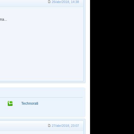
26/abr/2018, 14:38
na...
Technorati
27/abr/2018, 23:07