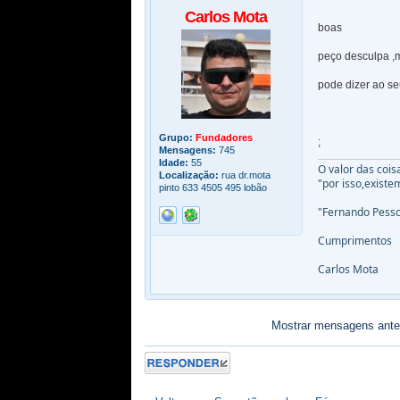
Carlos Mota
boas
peço desculpa ,m
pode dizer ao seu
Grupo:
Fundadores
;
Mensagens:
745
Idade:
55
O valor das coi
Localização:
rua dr.mota
"por isso,exist
pinto 633 4505 495 lobão
"Fernando Pess
Cumprimentos
Carlos Mota
Mostrar mensagens ante
Responder