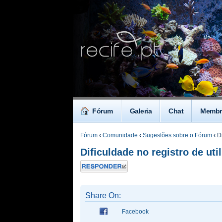
Fórum
Galeria
Chat
Membr
Fórum
‹
Comunidade
‹
Sugestões sobre o Fórum
‹
Di
Dificuldade no registro de uti
Responder
Share On:
Facebook