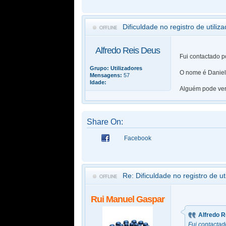
Dificuldade no registro de utiliza
Alfredo Reis Deus
Fui contactado p
Grupo:
Utilizadores
O nome é Daniel 
Mensagens:
57
Idade:
Alguém pode ver
Share On:
Facebook
Re: Dificuldade no registro de ut
Rui Manuel Gaspar
Alfredo 
Fui contactad