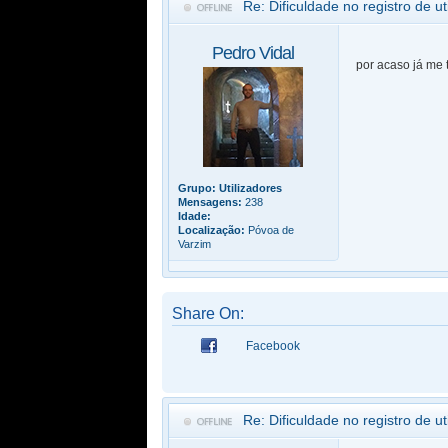
Re: Dificuldade no registro de ut
Pedro Vidal
por acaso já me 
Grupo:
Utilizadores
Mensagens:
238
Idade:
Localização:
Póvoa de
Varzim
Share On:
Facebook
Re: Dificuldade no registro de ut