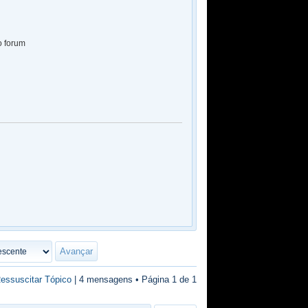
o forum
essuscitar Tópico
| 4 mensagens • Página
1
de
1