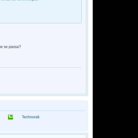
que se passa?
Technorati