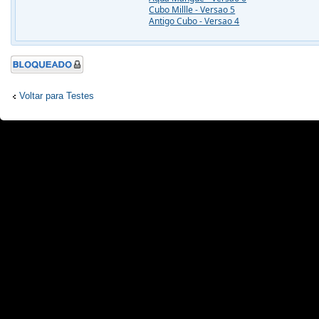
Cubo Millle - Versao 5
Antigo Cubo - Versao 4
Tópico
Bloqueado
Voltar para Testes