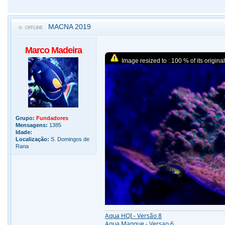
MACNA 2019
Marco Madeira
Image resized to : 100 % of its original
Grupo:
Fundadores
Mensagens:
1385
Idade:
Localização:
S. Domingos de
Rana
Aqua HQI - Versão 8
Aqua Mangue - Versao 6