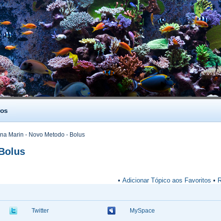
os
a Marin - Novo Metodo - Bolus
Bolus
•
Adicionar Tópico aos Favoritos
•
R
Twitter
MySpace