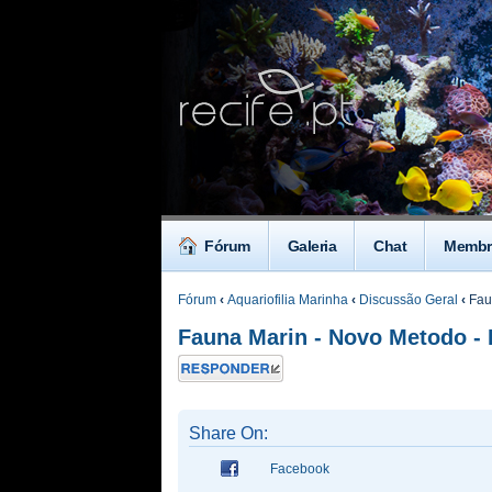
Fórum
Galeria
Chat
Membr
Fórum
‹
Aquariofilia Marinha
‹
Discussão Geral
‹
Faun
Fauna Marin - Novo Metodo - 
Responder
Share On:
Facebook