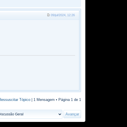
09/jul/2024, 12:26
Ressuscitar Tópico
| 1 Mensagem • Página
1
de
1