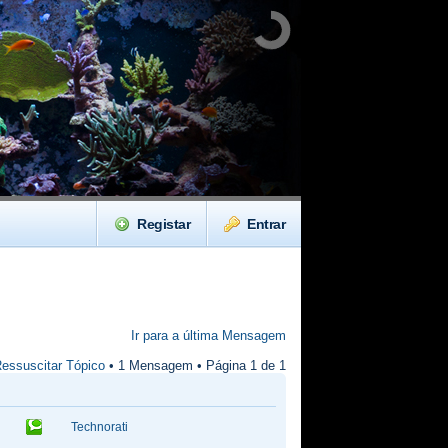
Registar
Entrar
Ir para a última Mensagem
essuscitar Tópico
• 1 Mensagem • Página
1
de
1
Technorati