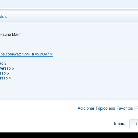
olus
Fauna Marin:
tube.com/watch?v=TIFv53tOAnM
ão 8
Versao 6
rsao 5
ersao 4
|
Adicionar Tópico aos Favoritos
|
Ir para: