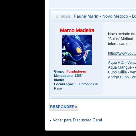
Fauna Marin - Novo Metodo - B
Marco Madeira
Novo método da 
"Bolus" Method
interessante!
https://www.you
Aqua HQI - Vers
Aqua Mangue - 
Grupo:
Fundadores
Cubo Millle - Ve
Mensagens:
1385
Antigo Cubo - V
Idade:
Localização:
S. Domingos de
Rana
Responder
Voltar para Discussão Geral