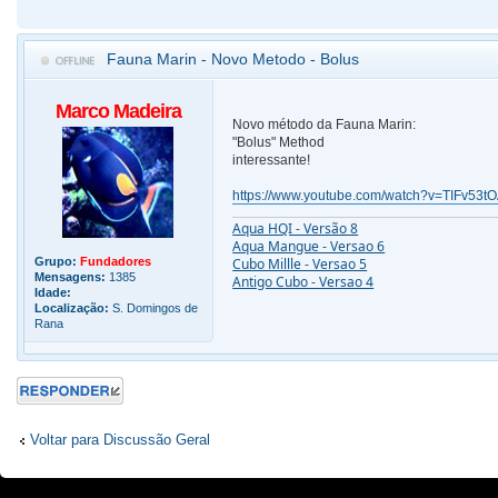
Fauna Marin - Novo Metodo - Bolus
Marco Madeira
Novo método da Fauna Marin:
"Bolus" Method
interessante!
https://www.youtube.com/watch?v=TIFv53t
Aqua HQI - Versão 8
Aqua Mangue - Versao 6
Grupo:
Fundadores
Cubo Millle - Versao 5
Mensagens:
1385
Antigo Cubo - Versao 4
Idade:
Localização:
S. Domingos de
Rana
Responder
Voltar para Discussão Geral