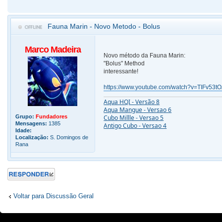
Fauna Marin - Novo Metodo - Bolus
Marco Madeira
Novo método da Fauna Marin:
"Bolus" Method
interessante!
https://www.youtube.com/watch?v=TIFv53t
Aqua HQI - Versão 8
Aqua Mangue - Versao 6
Grupo:
Fundadores
Cubo Millle - Versao 5
Mensagens:
1385
Antigo Cubo - Versao 4
Idade:
Localização:
S. Domingos de
Rana
Responder
Voltar para Discussão Geral