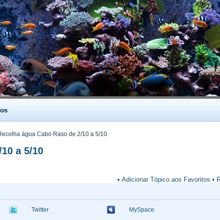
os
ecolha água Cabo Raso de 2/10 a 5/10
10 a 5/10
•
Adicionar Tópico aos Favoritos
•
R
Twitter
MySpace