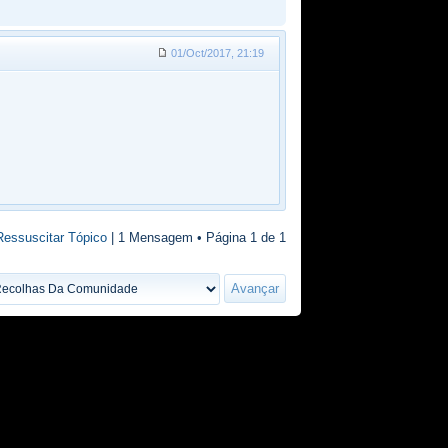
01/Oct/2017, 21:19
Ressuscitar Tópico
| 1 Mensagem • Página
1
de
1