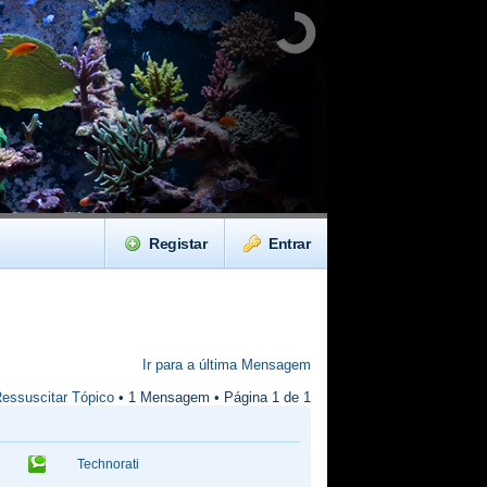
Registar
Entrar
Ir para a última Mensagem
essuscitar Tópico
• 1 Mensagem • Página
1
de
1
Technorati