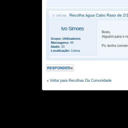
Recolha água Cabo Raso de 2/1
Ivo Simoes
Boas,
Alguém para ir r
Grupo:
Utilizadores
Mensagens:
49
Ps: tenho conve
Idade:
33
Localização:
Lisboa
Responder
Voltar para Recolhas Da Comunidade