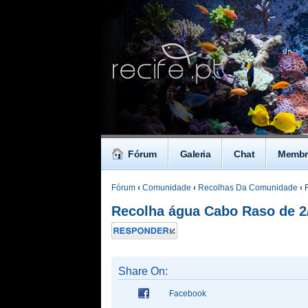
Fórum
Galeria
Chat
Membr
Fórum
‹
Comunidade
‹
Recolhas Da Comunidade
‹
R
Recolha água Cabo Raso de 2/
Responder
Share On:
Facebook