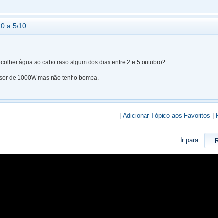
0 a 5/10
ecolher água ao cabo raso algum dos dias entre 2 e 5 outubro?
rsor de 1000W mas não tenho bomba.
|
Adicionar Tópico aos Favoritos
|
Ir para: