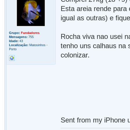
Esta areia rende para 
igual as outras) e fiqu
Grupo:
Fundadores
Rocha viva nao usei n
Mensagens:
755
Idade:
43
tenho uns calhaus na 
Localização:
Matosinhos -
Porto
colonizar.
Sent from my iPhone u