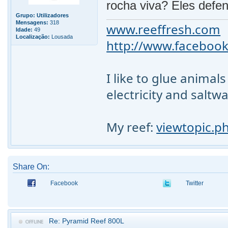
rocha viva? Eles defe
Grupo:
Utilizadores
Mensagens:
318
www.reeffresh.com
Idade:
49
Localização:
Lousada
http://www.facebook
I like to glue animal
electricity and saltw
My reef:
viewtopic.p
Share On:
Facebook
Twitter
Re: Pyramid Reef 800L