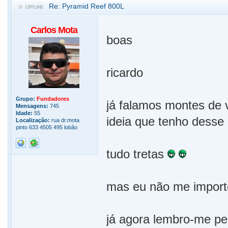
Re: Pyramid Reef 800L
Carlos Mota
boas
ricardo
Grupo:
Fundadores
já falamos montes de 
Mensagens:
745
Idade:
55
ideia que tenho desse
Localização:
rua dr.mota
pinto 633 4505 495 lobão
tudo tretas
mas eu não me import
já agora lembro-me pe