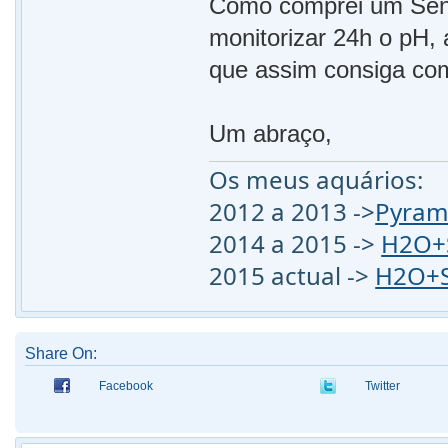
Como comprei um Seney
monitorizar 24h o pH, 
que assim consiga com
Um abraço,
Os meus aquários:
2012 a 2013 ->
Pyram
2014 a 2015 ->
H2O+S
2015 actual ->
H2O+S
Share On:
Facebook
Twitter