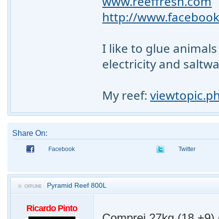
www.reeffresh.com
http://www.facebook
I like to glue animal
electricity and saltw
My reef:
viewtopic.p
Share On:
Facebook
Twitter
Pyramid Reef 800L
Ricardo Pinto
Comprei 27kg (18 +9) 