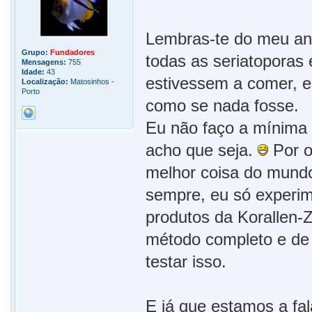
Lembras-te do meu ant
Grupo:
Fundadores
todas as seriatoporas
Mensagens:
755
Idade:
43
estivessem a comer, e
Localização:
Matosinhos -
Porto
como se nada fosse.
Eu não faço a mínima 
acho que seja.
Por o
melhor coisa do mundo
sempre, eu só experim
produtos da Korallen-Z
método completo e de f
testar isso.
E já que estamos a fa