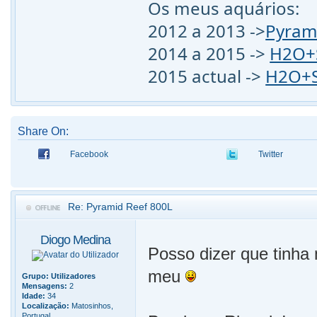
Os meus aquários:
2012 a 2013 ->
Pyram
2014 a 2015 ->
H2O+S
2015 actual ->
H2O+S
Share On:
Facebook
Twitter
Re: Pyramid Reef 800L
Diogo Medina
Posso dizer que tinha 
meu
Grupo:
Utilizadores
Mensagens:
2
Idade:
34
Localização:
Matosinhos,
Portugal