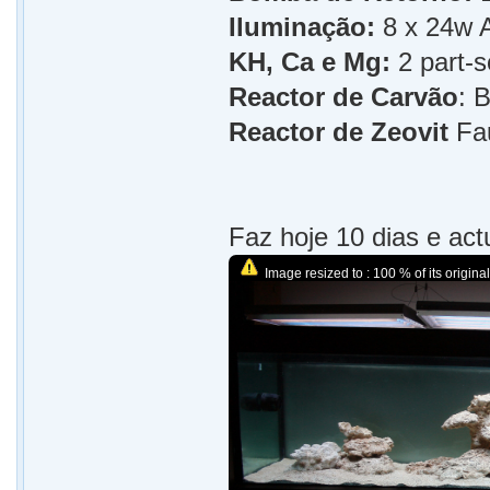
Iluminação:
8 x 24w 
KH, Ca e Mg:
2 part-s
Reactor de Carvão
: 
Reactor de Zeovit
Fau
Faz hoje 10 dias e ac
Image resized to : 100 % of its original