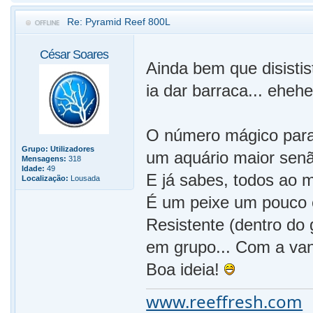
Re: Pyramid Reef 800L
César Soares
Ainda bem que disistis
ia dar barraca... eheh
O número mágico para o
Grupo:
Utilizadores
um aquário maior senão
Mensagens:
318
Idade:
49
E já sabes, todos ao
Localização:
Lousada
É um peixe um pouco 
Resistente (dentro do
em grupo... Com a van
Boa ideia!
www.reeffresh.com