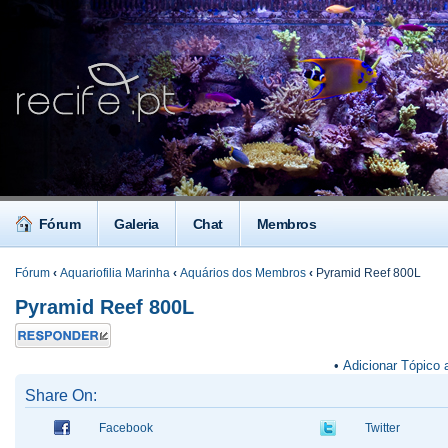
Fórum
Galeria
Chat
Membros
Fórum
‹
Aquariofilia Marinha
‹
Aquários dos Membros
‹
Pyramid Reef 800L
Pyramid Reef 800L
Responder
•
Adicionar Tópico 
Share On:
Facebook
Twitter