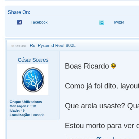
Share On:
Facebook
Twitter
Re: Pyramid Reef 800L
César Soares
Boas Ricardo
Como já foi dito, layo
Grupo:
Utilizadores
Que areia usaste? Qua
Mensagens:
318
Idade:
49
Localização:
Lousada
Estou morto para ver 