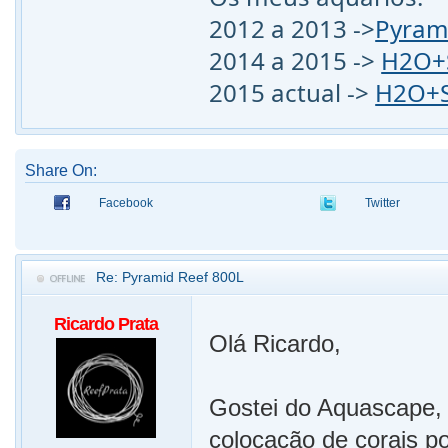
2012 a 2013 ->
Pyram
2014 a 2015 ->
H2O+S
2015 actual ->
H2O+S
Share On:
Facebook
Twitter
Re: Pyramid Reef 800L
Ricardo Prata
Olá Ricardo,
Gostei do Aquascape, b
colocação de corais p