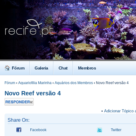
Fórum
Galeria
Chat
Membros
Fórum
‹
Aquariofilia Marinha
‹
Aquários dos Membros
‹
Novo Reef versão 4
Novo Reef versão 4
Responder
•
Adicionar Tópico 
Share On:
Facebook
Twitter