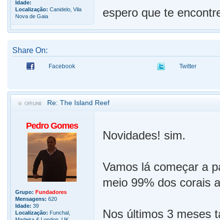
Idade:
espero que te encont
Localização:
Canidelo, Vila
Nova de Gaia
Share On:
Facebook
Twitter
Re: The Island Reef
Pedro Gomes
Novidades! sim.
Vamos lá começar a pa
meio 99% dos corais a
Grupo:
Fundadores
Mensagens:
620
Idade:
39
Nos últimos 3 meses t
Localização:
Funchal,
Madeira & London, UK