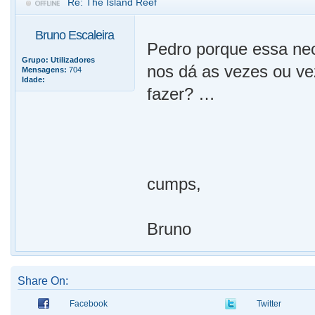
Re: The Island Reef
Bruno Escaleira
Pedro porque essa ne
Grupo:
Utilizadores
nos dá as vezes ou v
Mensagens:
704
Idade:
fazer? …
cumps,
Bruno
Share On:
Facebook
Twitter