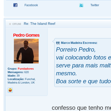
Facebook
Twitter
Re: The Island Reef
Pedro Gomes
Marco Madeira Escreveu:
Porreiro Pedro,
vai colocando fotos 
serve para mais malt
Grupo:
Fundadores
mesmo.
Mensagens:
620
Idade:
39
Localização:
Funchal,
Boa sorte e que tud
Madeira & London, UK
confesso que tenho m