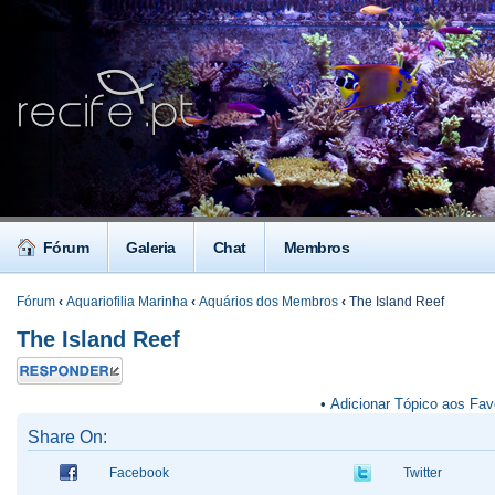
Fórum
Galeria
Chat
Membros
Fórum
‹
Aquariofilia Marinha
‹
Aquários dos Membros
‹
The Island Reef
The Island Reef
Responder
•
Adicionar Tópico aos Fav
Share On:
Facebook
Twitter