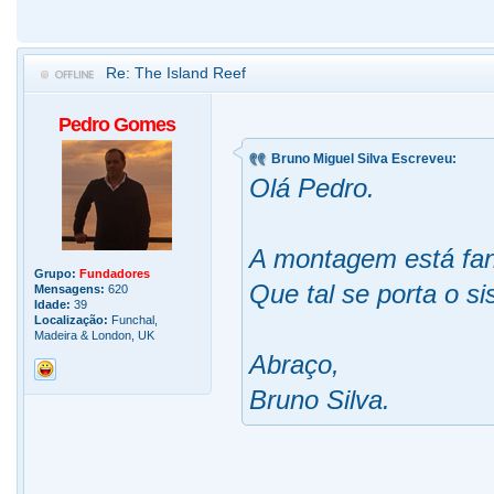
Re: The Island Reef
Pedro Gomes
Bruno Miguel Silva Escreveu:
Olá Pedro.
A montagem está fan
Grupo:
Fundadores
Que tal se porta o s
Mensagens:
620
Idade:
39
Localização:
Funchal,
Madeira & London, UK
Abraço,
Bruno Silva.