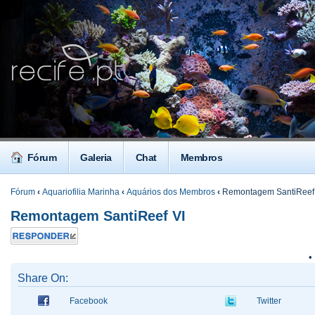
Fórum
Galeria
Chat
Membros
Fórum
‹
Aquariofilia Marinha
‹
Aquários dos Membros
‹
Remontagem SantiReef
Remontagem SantiReef VI
Responder
•
Share On:
Facebook
Twitter