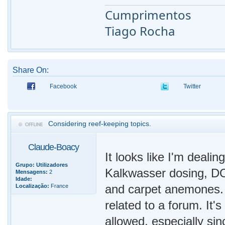
Cumprimentos
Tiago Rocha
Share On:
Facebook
Twitter
Considering reef-keeping topics.
Claude-Boacy
It looks like I'm dealin
Grupo:
Utilizadores
Kalkwasser dosing, DOC
Mensagens:
2
Idade:
and carpet anemones. I
Localização:
France
related to a forum. It'
allowed, especially sinc