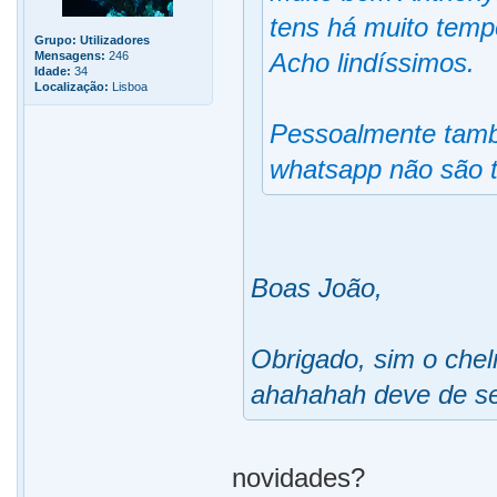
tens há muito temp
Grupo:
Utilizadores
Acho lindíssimos.
Mensagens:
246
Idade:
34
Localização:
Lisboa
Pessoalmente també
whatsapp não são tã
Boas João,
Obrigado, sim o chel
ahahahah deve de se
novidades?