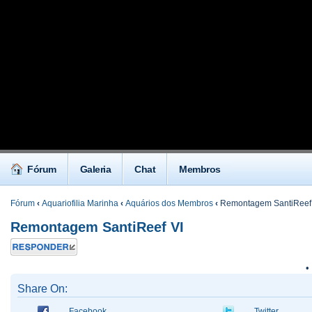
Fórum
Galeria
Chat
Membros
Fórum
‹
Aquariofilia Marinha
‹
Aquários dos Membros
‹
Remontagem SantiReef
Remontagem SantiReef VI
Responder
•
Share On:
Facebook
Twitter