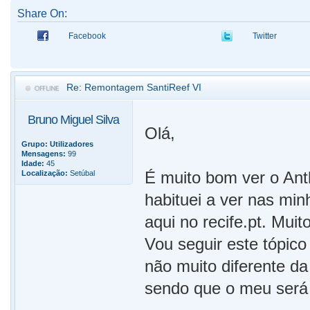
Share On:
Facebook
Twitter
Re: Remontagem SantiReef VI
Bruno Miguel Silva
Olá,
Grupo:
Utilizadores
Mensagens:
99
Idade:
45
É muito bom ver o An
Localização:
Setúbal
habituei a ver nas min
aqui no recife.pt. Mui
Vou seguir este tópic
não muito diferente da
sendo que o meu será 