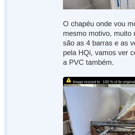
O chapéu onde vou mo
mesmo motivo, muito ma
são as 4 barras e as v
pela HQi, vamos ver c
a PVC também.
Image resized to : 100 % of its original