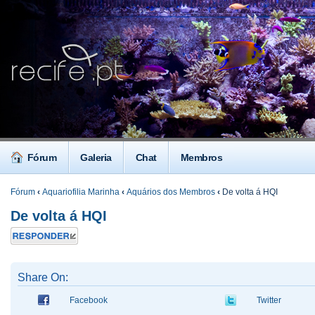
Fórum
Galeria
Chat
Membros
Fórum
‹
Aquariofilia Marinha
‹
Aquários dos Membros
‹
De volta á HQI
De volta á HQI
Responder
Share On:
Facebook
Twitter