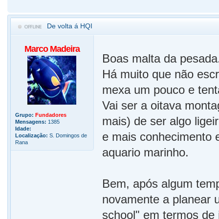
De volta á HQI
Marco Madeira
Boas malta da pesada
Há muito que não escre
mexa um pouco e tenta
Vai ser a oitava mont
Grupo:
Fundadores
mais) de ser algo lige
Mensagens:
1385
Idade:
e mais conhecimento 
Localização:
S. Domingos de
Rana
aquario marinho.
Bem, após algum tempo
novamente a planear u
school" em termos de i