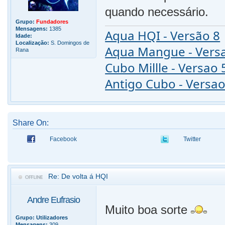
quando necessário.
Grupo:
Fundadores
Mensagens:
1385
Aqua HQI - Versão 8
Idade:
Localização:
S. Domingos de
Aqua Mangue - Vers
Rana
Cubo Millle - Versao 
Antigo Cubo - Versao
Share On:
Facebook
Twitter
Re: De volta á HQI
Andre Eufrasio
Muito boa sorte
Grupo:
Utilizadores
Mensagens:
309