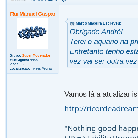
Rui Manuel Gaspar
Marco Madeira Escreveu:
Obrigado André!
Terei o aquario na p
Entretanto tenho est
Grupo:
Super Moderador
vez vai ser outra vez
Mensagens:
4466
Idade:
52
Localização:
Torres Vedras
Vamos lá a atualizar is
http://ricordeadream
"Nothing good happen
SPS= Stability Promo