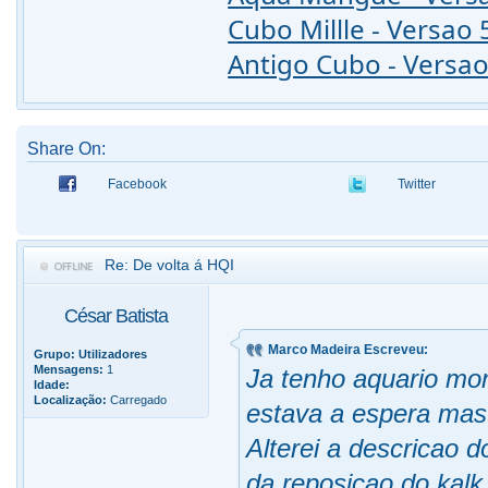
Cubo Millle - Versao 
Antigo Cubo - Versao
Share On:
Facebook
Twitter
Re: De volta á HQI
César Batista
Marco Madeira Escreveu:
Grupo:
Utilizadores
Mensagens:
1
Ja tenho aquario mo
Idade:
Localização:
Carregado
estava a espera mas j
Alterei a descricao d
da.reposicao do kalk