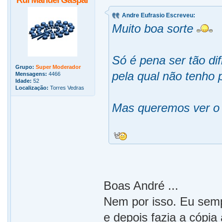
Rui Manuel Gaspar
Andre Eufrasio Escreveu:
Muito boa sorte
Só é pena ser tão dif
Grupo:
Super Moderador
pela qual não tenho 
Mensagens:
4466
Idade:
52
Localização:
Torres Vedras
Mas queremos ver o 
Boas André ...
Nem por isso. Eu semp
e depois fazia a cópia 