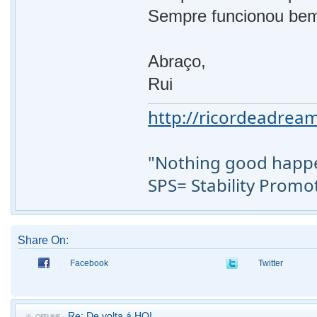
Sempre funcionou be
Abraço,
Rui
http://ricordeadream
"Nothing good happen
SPS= Stability Promo
Share On:
Facebook
Twitter
Re: De volta á HQI