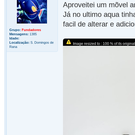
Aproveitei um mõvel an
Já no ultimo aqua tinh
facil de alterar e adici
Grupo:
Fundadores
Mensagens:
1385
Idade:
Localização:
S. Domingos de
Image resized to : 100 % of its original
Rana