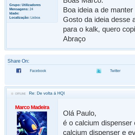
Boas Marco.
Grupo:
Utilizadores
Boa ideia a de manter 
Mensagens:
24
Idade:
Gosto da ideia desse 
Localização:
Lisboa
para o kalk, quero copi
Abraço
Share On:
Facebook
Twitter
Re: De volta á HQI
Marco Madeira
Olá Paulo,
é o calcium dispenser
calcium dispenser e e