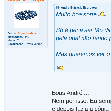
Rui Manuel Gaspar
Andre Eufrasio Escreveu:
Muito boa sorte
Só é pena ser tão dif
Grupo:
Super Moderador
pela qual não tenho 
Mensagens:
4466
Idade:
52
Localização:
Torres Vedras
Mas queremos ver o 
Boas André ...
Nem por isso. Eu semp
e depois fazia a cópia 