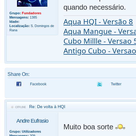
quando necessário.
Grupo:
Fundadores
Mensagens:
1385
Aqua HQI - Versão 8
Idade:
Localização:
S. Domingos de
Aqua Mangue - Vers
Rana
Cubo Millle - Versao 
Antigo Cubo - Versao
Share On:
Facebook
Twitter
Re: De volta á HQI
Andre Eufrasio
Muito boa sorte
Grupo:
Utilizadores
Mensagens:
309