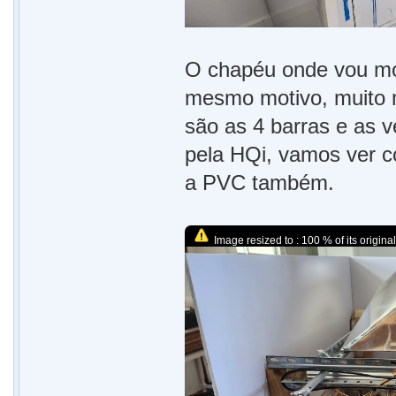
O chapéu onde vou mo
mesmo motivo, muito ma
são as 4 barras e as v
pela HQi, vamos ver c
a PVC também.
Image resized to : 100 % of its original