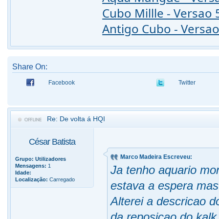
Cubo Millle - Versao 
Antigo Cubo - Versao
Share On:
Facebook
Twitter
Re: De volta á HQI
César Batista
Marco Madeira Escreveu:
Grupo:
Utilizadores
Mensagens:
1
Ja tenho aquario mo
Idade:
Localização:
Carregado
estava a espera mas j
Alterei a descricao d
da.reposicao do kalk