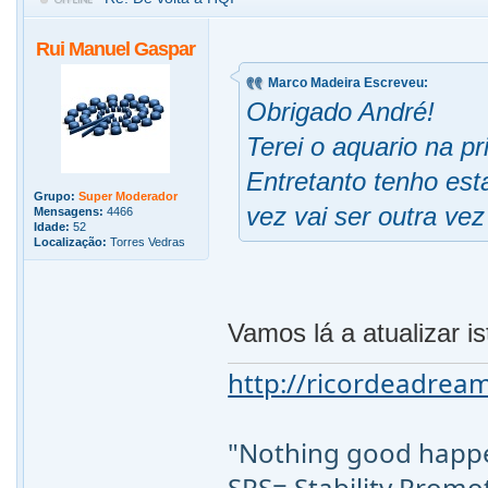
Rui Manuel Gaspar
Marco Madeira Escreveu:
Obrigado André!
Terei o aquario na p
Entretanto tenho est
Grupo:
Super Moderador
vez vai ser outra vez
Mensagens:
4466
Idade:
52
Localização:
Torres Vedras
Vamos lá a atualizar is
http://ricordeadream
"Nothing good happen
SPS= Stability Promo