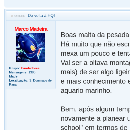
De volta á HQI
Marco Madeira
Boas malta da pesada
Há muito que não escre
mexa um pouco e tenta
Vai ser a oitava mont
Grupo:
Fundadores
mais) de ser algo lige
Mensagens:
1385
Idade:
e mais conhecimento 
Localização:
S. Domingos de
Rana
aquario marinho.
Bem, após algum tempo
novamente a planear u
school" em termos de i