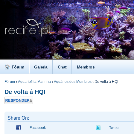
Fórum
Galeria
Chat
Membros
Fórum
‹
Aquariofilia Marinha
‹
Aquários dos Membros
‹
De volta á HQI
De volta á HQI
Responder
Share On:
Facebook
Twitter