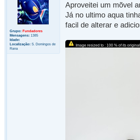
Aproveitei um mõvel an
Já no ultimo aqua tinh
facil de alterar e adici
Grupo:
Fundadores
Mensagens:
1385
Idade:
Localização:
S. Domingos de
Image resized to : 100 % of its original
Rana