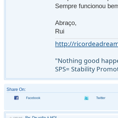
Sempre funcionou be
Abraço,
Rui
http://ricordeadream
"Nothing good happen
SPS= Stability Promo
Share On:
Facebook
Twitter
Re: De volta á HQI