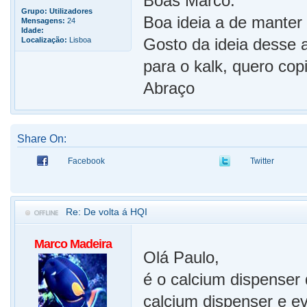
Boas Marco.
Grupo:
Utilizadores
Boa ideia a de manter 
Mensagens:
24
Idade:
Gosto da ideia desse 
Localização:
Lisboa
para o kalk, quero copi
Abraço
Share On:
Facebook
Twitter
Re: De volta á HQI
Marco Madeira
Olá Paulo,
é o calcium dispenser
calcium dispenser e e