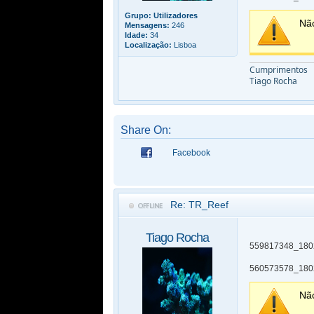
Grupo:
Utilizadores
Nã
Mensagens:
246
Idade:
34
Localização:
Lisboa
Cumprimentos
Tiago Rocha
Share On:
Facebook
Re: TR_Reef
Tiago Rocha
559817348_180
560573578_180
Nã