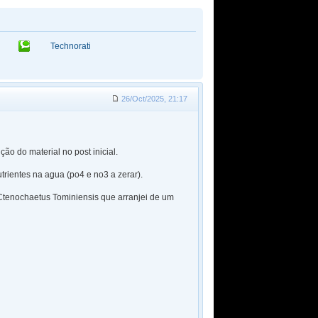
Technorati
26/Oct/2025, 21:17
o do material no post inicial.
trientes na agua (po4 e no3 a zerar).
Ctenochaetus Tominiensis que arranjei de um