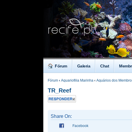
Fórum
Galeria
Chat
Membr
Fórum
‹
Aquariofilia Marinha
‹
Aquários dos Membro
TR_Reef
Responder
Share On:
Facebook