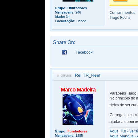
Grupo:
Utilizadores
Cumprimentos
Mensagens:
246
Tiago Rocha
Idade:
34
Localização:
Lisboa
Share On:
Facebook
Re: TR_Reef
Marco Madeira
Parabéns Tiago,
No principio do 
deixa de ser cur
Carrega na comid
ajudar a quem e
Aqua HQI - Vers
Grupo:
Fundadores
Aqua Mangue - 
Mensagens:
1385