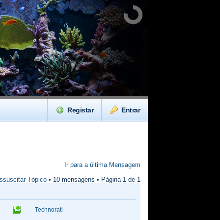
Registar
Entrar
Ir para a última Mensagem
ssuscitar Tópico
• 10 mensagens • Página
1
de
1
Technorati