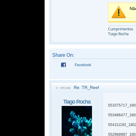
Nã
Cumprimentos
Tiago Rocha
Share On:
Facebook
Re: TR_Reef
Tiago Rocha
553375717_180
553486477_180
554111192_180
552968987_180