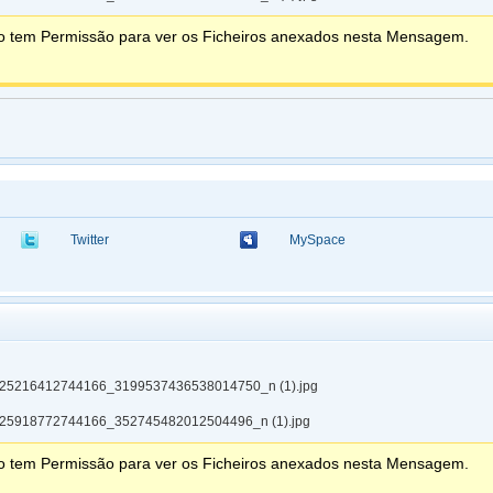
o tem Permissão para ver os Ficheiros anexados nesta Mensagem.
Twitter
MySpace
25216412744166_3199537436538014750_n (1).jpg
25918772744166_352745482012504496_n (1).jpg
o tem Permissão para ver os Ficheiros anexados nesta Mensagem.