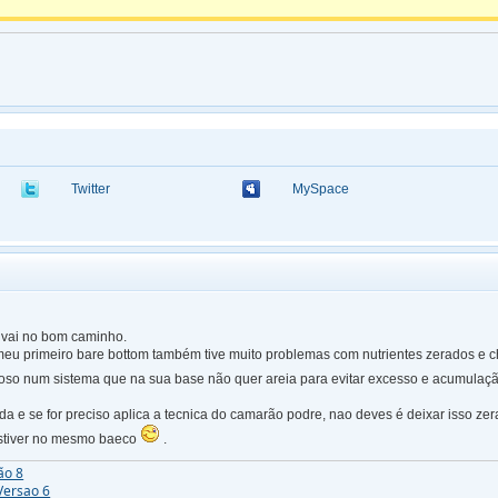
Twitter
MySpace
 vai no bom caminho.
meu primeiro bare bottom também tive muito problemas com nutrientes zerados e ch
ioso num sistema que na sua base não quer areia para evitar excesso e acumulaçã
a e se for preciso aplica a tecnica do camarão podre, nao deves é deixar isso zera
stiver no mesmo baeco
.
ão 8
Versao 6