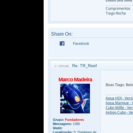
Editado pela última
Cumprimentos
Tiago Rocha
Share On:
Facebook
Re: TR_Reef
Marco Madeira
Boas Tiago. Belo
Aqua HQI - Vers
Aqua Mangue - 
Cubo Millle - Ve
Antigo Cubo - V
Grupo:
Fundadores
Mensagens:
1385
Idade:
Localização:
S. Domingos de