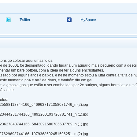
Twitter
MySpace
onsigo colocar aqui umas fotos.
or de 1000L foi desmontado, dando lugar a um aquario mais pequeno com a descriçã
mentar um bare bottom, com a ideia de ter alguns encrustantes.
ssado por alguns altos e baixos, e neste momento estou a lutar contra a falta de nu
neste momento po4 e no3 da Nyos, e também fito em gel.
 algmas algas que estão a ser combatidas por 2x ouriços, alguns hermitas e um 
fez dele.
otos:
25588118744166_6469637171358081746_n (2).jpg
23444231744166_4892200103726781741_n (1).jpg
23627843744166_5843091580786537789_n (1).jpg
27629693744166_1979368602451596251_n (2).jpg