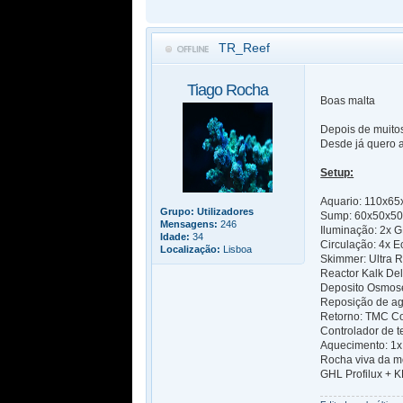
TR_Reef
Tiago Rocha
Boas malta
Depois de muito
Desde já quero 
Setup:
Aquario: 110x65
Grupo:
Utilizadores
Sump: 60x50x5
Mensagens:
246
Iluminação: 2x G
Idade:
34
Circulação: 4x 
Localização:
Lisboa
Skimmer: Ultra 
Reactor Kalk De
Deposito Osmos
Reposição de a
Retorno: TMC C
Controlador de 
Aquecimento: 1x
Rocha viva da m
GHL Profilux + 