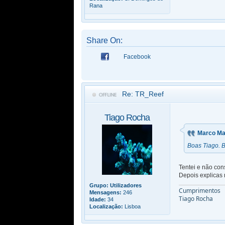
Rana
Share On:
Facebook
Re: TR_Reef
Tiago Rocha
Marco Ma
Boas Tiago. B
Tentei e não con
Depois explicas
Grupo:
Utilizadores
Cumprimentos
Mensagens:
246
Tiago Rocha
Idade:
34
Localização:
Lisboa