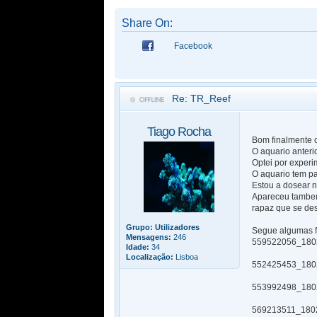
Share On:
Facebook
Re: TR_Reef
Tiago Rocha
Bom finalmente c
O aquario anteri
Optei por experi
O aquario tem pa
Estou a dosear 
Apareceu tambem
rapaz que se des
Grupo:
Utilizadores
Segue algumas f
Mensagens:
246
559522056_180
Idade:
34
Localização:
Lisboa
552425453_180
553992498_180
569213511_180