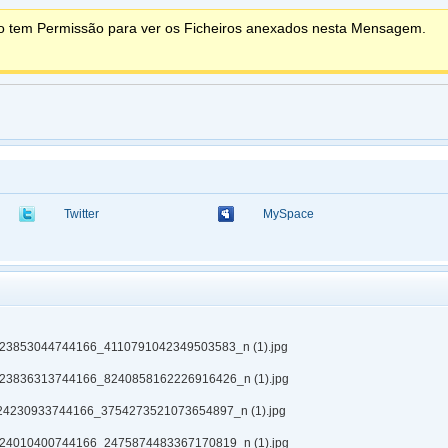
o tem Permissão para ver os Ficheiros anexados nesta Mensagem.
Twitter
MySpace
23853044744166_4110791042349503583_n (1).jpg
23836313744166_8240858162226916426_n (1).jpg
24230933744166_3754273521073654897_n (1).jpg
24010400744166_2475874483367170819_n (1).jpg