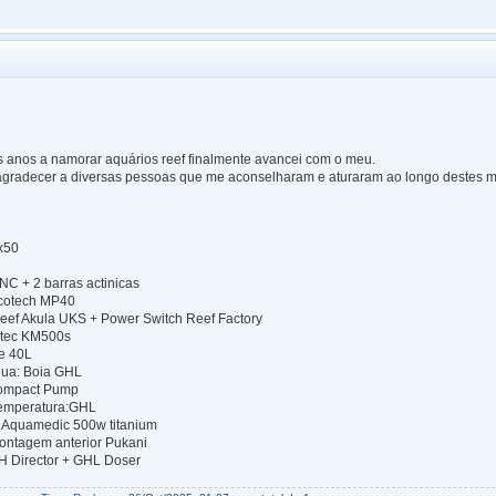
s anos a namorar aquários reef finalmente avancei com o meu.
agradecer a diversas pessoas que me aconselharam e aturaram ao longo destes 
x50
0
NC + 2 barras actinicas
Ecotech MP40
Reef Akula UKS + Power Switch Reef Factory
ltec KM500s
e 40L
gua: Boia GHL
ompact Pump
temperatura:GHL
 Aquamedic 500w titanium
ontagem anterior Pukani
KH Director + GHL Doser