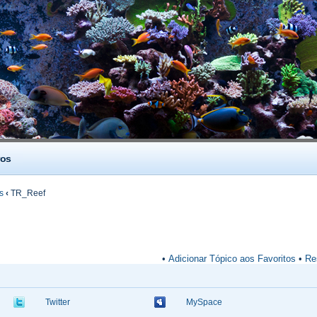
os
s
‹
TR_Reef
•
Adicionar Tópico aos Favoritos
•
Re
Twitter
MySpace