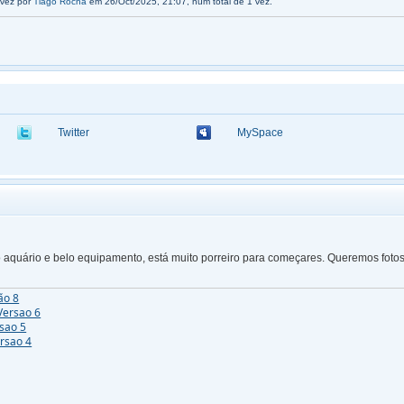
 vez por
Tiago Rocha
em 26/Oct/2025, 21:07, num total de 1 vez.
Twitter
MySpace
 aquário e belo equipamento, está muito porreiro para começares. Queremos foto
ão 8
Versao 6
rsao 5
ersao 4