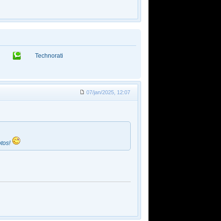
Technorati
07/jan/2025, 12:07
otos!