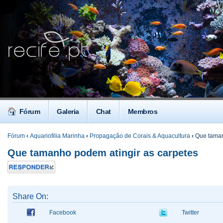
Fórum
Galeria
Chat
Membros
Fórum
‹
Aquariofilia Marinha
‹
Propagação de Corais & Aquacultura
‹
Que taman
Que tamanho podem atingir as carpetes
Responder
Share On:
Facebook
Twitter