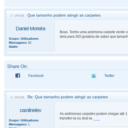
Que tamanho podem atingir as carpetes
Daniel Moreira
Boas. Tenho uma anémona carpete verde com 
dela para ISO gostaria de saber que taman
Grupo:
Utilizadores
Mensagens:
82
Idade:
Share On:
Facebook
Twitter
Re: Que tamanho podem atingir as carpetes
carolinelev
As anêmonas carpetes podem chegar até 1 m
transferi-la ou doá-la.
Grupo:
Utilizadores
uma bela coleção de ponchos
Mensagens:
1