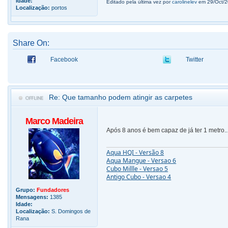
Idade:
Editado pela última vez por
carolinelev
em 29/Oct/20
Localização:
portos
Share On:
Facebook
Twitter
Re: Que tamanho podem atingir as carpetes
Marco Madeira
Após 8 anos é bem capaz de já ter 1 metro..
Aqua HQI - Versão 8
Aqua Mangue - Versao 6
Cubo Millle - Versao 5
Antigo Cubo - Versao 4
Grupo:
Fundadores
Mensagens:
1385
Idade:
Localização:
S. Domingos de
Rana