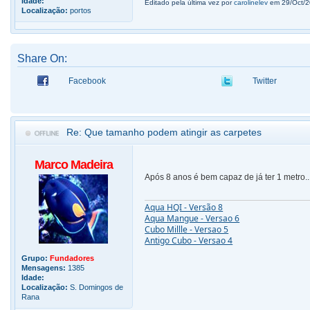
Idade:
Editado pela última vez por
carolinelev
em 29/Oct/20
Localização:
portos
Share On:
Facebook
Twitter
Re: Que tamanho podem atingir as carpetes
Marco Madeira
Após 8 anos é bem capaz de já ter 1 metro..
Aqua HQI - Versão 8
Aqua Mangue - Versao 6
Cubo Millle - Versao 5
Antigo Cubo - Versao 4
Grupo:
Fundadores
Mensagens:
1385
Idade:
Localização:
S. Domingos de
Rana