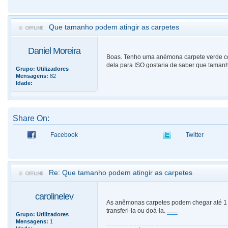
Que tamanho podem atingir as carpetes
Daniel Moreira
Boas. Tenho uma anémona carpete verde com 
dela para ISO gostaria de saber que taman
Grupo:
Utilizadores
Mensagens:
82
Idade:
Share On:
Facebook
Twitter
Re: Que tamanho podem atingir as carpetes
carolinelev
As anêmonas carpetes podem chegar até 1 m
transferi-la ou doá-la.
Grupo:
Utilizadores
uma bela coleção de ponchos
Mensagens:
1