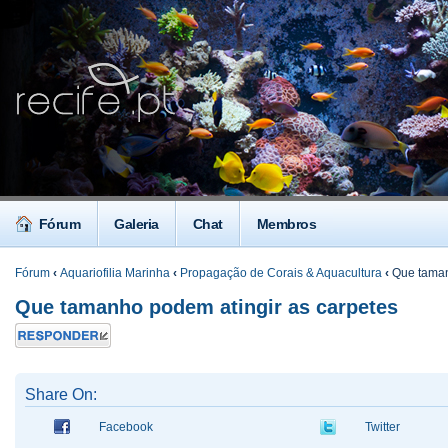
Fórum
Galeria
Chat
Membros
Fórum
‹
Aquariofilia Marinha
‹
Propagação de Corais & Aquacultura
‹
Que taman
Que tamanho podem atingir as carpetes
Responder
Share On:
Facebook
Twitter