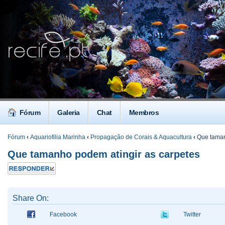
Fórum
Galeria
Chat
Membros
Fórum
‹
Aquariofilia Marinha
‹
Propagação de Corais & Aquacultura
‹
Que taman
Que tamanho podem atingir as carpetes
Responder
Share On:
Facebook
Twitter