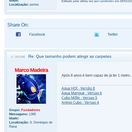
Idade:
Editado pela última vez por
carolinelev
em 29/Oct/20
Localização:
portos
Share On:
Facebook
Twitter
Re: Que tamanho podem atingir as carpetes
Marco Madeira
Após 8 anos é bem capaz de já ter 1 metro..
Aqua HQI - Versão 8
Aqua Mangue - Versao 6
Cubo Millle - Versao 5
Antigo Cubo - Versao 4
Grupo:
Fundadores
Mensagens:
1385
Idade:
Localização:
S. Domingos de
Rana