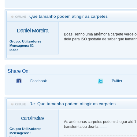
Que tamanho podem atingir as carpetes
Daniel Moreira
Boas. Tenho uma anémona carpete verde com 
dela para ISO gostaria de saber que taman
Grupo:
Utilizadores
Mensagens:
82
Idade:
Share On:
Facebook
Twitter
Re: Que tamanho podem atingir as carpetes
carolinelev
As anêmonas carpetes podem chegar até 1 m
transferi-la ou doá-la.
Grupo:
Utilizadores
uma bela coleção de ponchos
Mensagens:
1