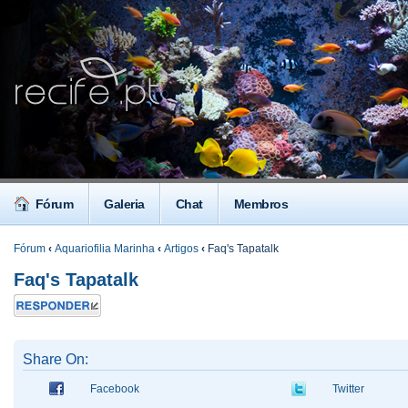
Fórum
Galeria
Chat
Membros
Fórum
‹
Aquariofilia Marinha
‹
Artigos
‹
Faq's Tapatalk
Faq's Tapatalk
Responder
Share On:
Facebook
Twitter